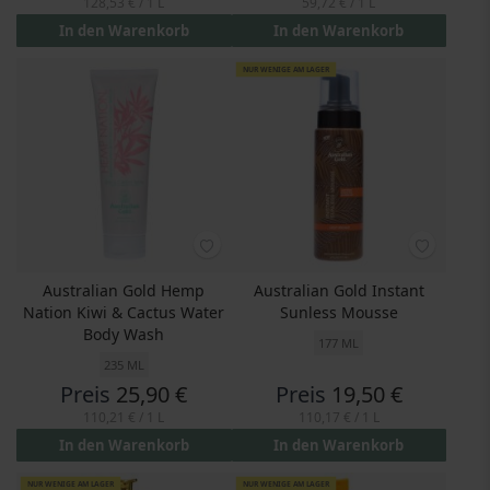
128,53 €
/ 1 L
59,72 €
/ 1 L
In den Warenkorb
In den Warenkorb
NUR WENIGE AM LAGER
Australian Gold Hemp
Australian Gold Instant
Nation Kiwi & Cactus Water
Sunless Mousse
Body Wash
177 ML
235 ML
Preis
25,90 €
Preis
19,50 €
110,21 €
/ 1 L
110,17 €
/ 1 L
In den Warenkorb
In den Warenkorb
NUR WENIGE AM LAGER
NUR WENIGE AM LAGER