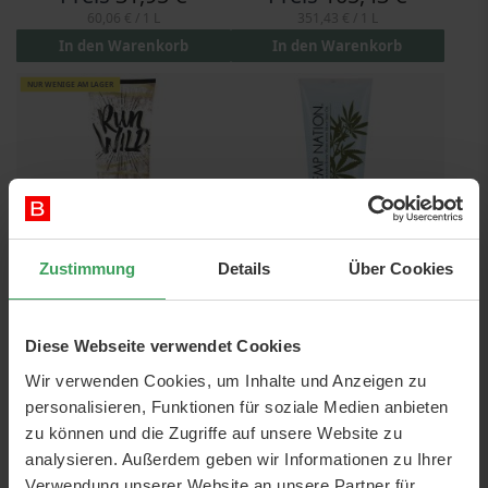
60,06 €
/ 1 L
351,43 €
/ 1 L
In den Warenkorb
In den Warenkorb
NUR WENIGE AM LAGER
Zustimmung
Details
Über Cookies
Australian Gold Run Wild -
Australian Gold Hemp
Uninhibited Dark Bronzing
Nation Sea Salt And
Diese Webseite verwendet Cookies
Blend
Sandalwood Body Wash
250 ML
235 ML
Wir verwenden Cookies, um Inhalte und Anzeigen zu
Preis
30,75 €
Preis
26,00 €
personalisieren, Funktionen für soziale Medien anbieten
123,00 €
/ 1 L
110,64 €
/ 1 L
zu können und die Zugriffe auf unsere Website zu
In den Warenkorb
In den Warenkorb
analysieren. Außerdem geben wir Informationen zu Ihrer
Verwendung unserer Website an unsere Partner für