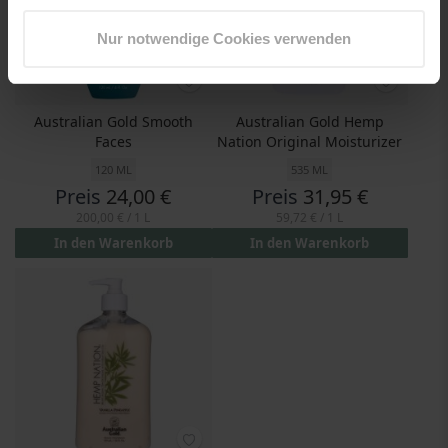
Nur notwendige Cookies verwenden
Australian Gold Smooth
Australian Gold Hemp
Faces
Nation Original Moisturizer
120 ML
535 ML
Preis
24,00 €
Preis
31,95 €
200,00 €
/ 1 L
59,72 €
/ 1 L
In den Warenkorb
In den Warenkorb