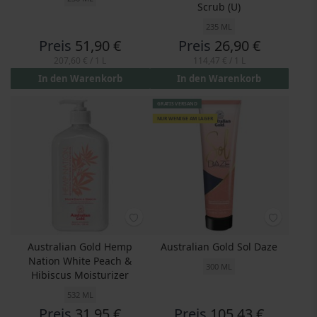
Scrub (U)
235 ML
Preis
51,90 €
Preis
26,90 €
207,60 €
/ 1 L
114,47 €
/ 1 L
In den Warenkorb
In den Warenkorb
GRATIS VERSAND
NUR WENIGE AM LAGER
Australian Gold Hemp
Australian Gold Sol Daze
Nation White Peach &
300 ML
Hibiscus Moisturizer
532 ML
Preis
31,95 €
Preis
105,43 €