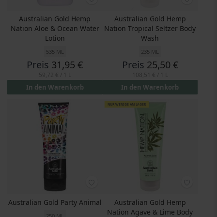
Australian Gold Hemp
Australian Gold Hemp
Nation Aloe & Ocean Water
Nation Tropical Seltzer Body
Lotion
Wash
535 ML
235 ML
Preis
31,95 €
Preis
25,50 €
59,72 €
/ 1 L
108,51 €
/ 1 L
In den Warenkorb
In den Warenkorb
NUR WENIGE AM LAGER
Australian Gold Party Animal
Australian Gold Hemp
Nation Agave & Lime Body
250 ML