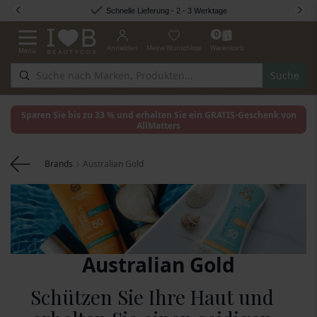
Zum Inhalt springen
Schnelle Lieferung - 2 - 3 Werktage
0
Anmelden
Meine Wunschliste
Warenkorb
Menü
Navigation umschalten
Suche
Sparen Sie bis zu 33 % und erhalten Sie ein GRATIS-Geschenk von
AllMatters
Brands
Australian Gold
Australian Gold
Schützen Sie Ihre Haut und