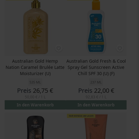
Australian Gold Hemp
Australian Gold Fresh & Cool
Nation Caramel Brulée Latte
Spray Gel Sunscreen Active
Moisturizer (U)
Chill SPF 30 (U) (F)
535 ML
237 ML
Preis
26,75 €
Preis
22,00 €
50,00 €
/ 1 L
92,83 €
/ 1 L
In den Warenkorb
In den Warenkorb
NUR WENIGE AM LAGER