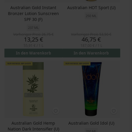
Australian Gold Instant
Australian HOT Sport (U)
Bronzer Lotion Sunscreen
250 ML
SPF 30 (F)
237 ML
Vorheriger Preis
26,75 €
Vorheriger Preis
53,50 €
Preis
Preis
13,25 €
46,75 €
55,91 €
/ 1 L
187,00 €
/ 1 L
In den Warenkorb
In den Warenkorb
NUR WENIGE AM LAGER
NUR WENIGE AM LAGER
Australian Gold Hemp
Australian Gold Idol (U)
Nation Dark Intensifier (U)
250 ML