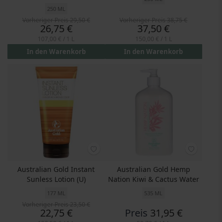
250 ML
Vorheriger Preis
29,50 €
Vorheriger Preis
38,75 €
Preis
Preis
26,75 €
37,50 €
107,00 €
/ 1 L
150,00 €
/ 1 L
In den Warenkorb
In den Warenkorb
Australian Gold Instant
Australian Gold Hemp
Sunless Lotion (U)
Nation Kiwi & Cactus Water
177 ML
535 ML
Vorheriger Preis
23,50 €
Preis
22,75 €
Preis
31,95 €