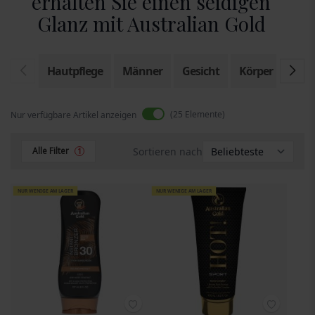
erhalten Sie einen seidigen
Glanz mit Australian Gold
Hautpflege
Männer
Gesicht
Körper
Son
25
Elemente
Nur verfügbare Artikel anzeigen
Sortieren nach
Alle Filter
1
NUR WENIGE AM LAGER
NUR WENIGE AM LAGER