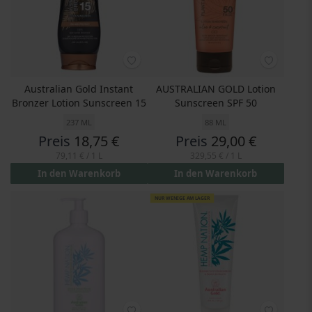
Australian Gold Instant
AUSTRALIAN GOLD Lotion
Bronzer Lotion Sunscreen 15
Sunscreen SPF 50
237 ML
88 ML
Preis
18,75 €
Preis
29,00 €
79,11 €
/ 1 L
329,55 €
/ 1 L
In den Warenkorb
In den Warenkorb
NUR WENIGE AM LAGER