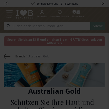
Zum Inhalt springen
Schnelle Lieferung - 2 - 3 Werktage
0
Anmelden
Meine Wunschliste
Warenkorb
Menü
Navigation umschalten
Suche
Sparen Sie bis zu 33 % und erhalten Sie ein GRATIS-Geschenk von
AllMatters
Brands
Australian Gold
Australian Gold
Schützen Sie Ihre Haut und