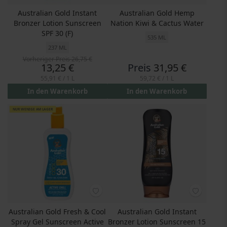
Australian Gold Instant
Australian Gold Hemp
Bronzer Lotion Sunscreen
Nation Kiwi & Cactus Water
SPF 30 (F)
535 ML
237 ML
Vorheriger Preis
26,75 €
Preis
13,25 €
Preis
31,95 €
55,91 €
/ 1 L
59,72 €
/ 1 L
In den Warenkorb
In den Warenkorb
NUR WENIGE AM LAGER
Australian Gold Fresh & Cool
Australian Gold Instant
Spray Gel Sunscreen Active
Bronzer Lotion Sunscreen 15