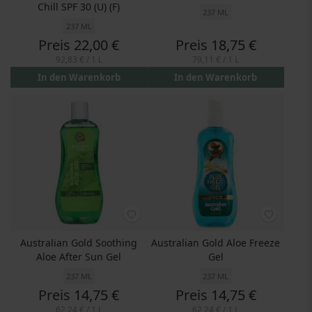
Chill SPF 30 (U) (F)
237 ML
237 ML
Preis
22,00 €
Preis
18,75 €
92,83 €
/ 1 L
79,11 €
/ 1 L
In den Warenkorb
In den Warenkorb
Australian Gold Soothing
Australian Gold Aloe Freeze
Aloe After Sun Gel
Gel
237 ML
237 ML
Preis
14,75 €
Preis
14,75 €
62,24 €
/ 1 L
62,24 €
/ 1 L