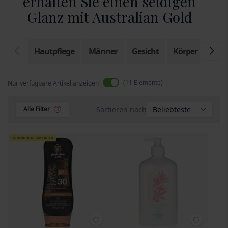
erhalten Sie einen seidigen
Glanz mit Australian Gold
Hautpflege
Männer
Gesicht
Körper
Son
11
Elemente
Nur verfügbare Artikel anzeigen
Sortieren nach
Alle Filter
1
NUR WENIGE AM LAGER