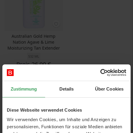
Australian Gold Hemp
Nation Agave & Lime
Moisturizing Tan Extender
532 ML
Preis
26,00 €
48,87 €
/ 1 L
In den Warenkorb
Zustimmung
Details
Über Cookies
Diese Webseite verwendet Cookies
Wir verwenden Cookies, um Inhalte und Anzeigen zu
personalisieren, Funktionen für soziale Medien anbieten