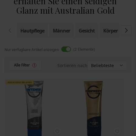
erhalten Sie einen seidigen
Glanz mit Australian Gold
Hautpflege
Männer
Gesicht
Körper
Son
2
Elemente
Nur verfügbare Artikel anzeigen
Sortieren nach
Alle Filter
1
NUR WENIGE AM LAGER