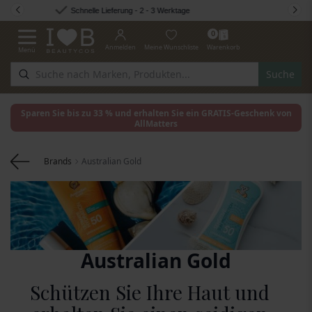
Zum Inhalt springen
Beratung durch Fachleute
0
Anmelden
Meine Wunschliste
Warenkorb
Menü
Navigation umschalten
Suche
Sparen Sie bis zu 33 % und erhalten Sie ein GRATIS-Geschenk von
AllMatters
Brands
Australian Gold
Australian Gold
Schützen Sie Ihre Haut und