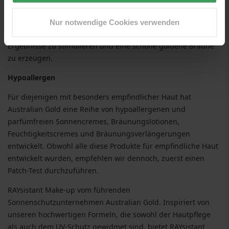
und sie vor Austrocknung und Alterung zu schützen.
Innovationen, wie bräunungsaktivierende Bronzer und die
Nur notwendige Cookies verwenden
Einführung von Derma Dark R Bronzern, tragen dazu bei, die
Ergebnisse zu stimulieren und eine schöne goldene Bräune
zu erzeugen.
Hypoallergen
Für diejenigen mit besonders empfindlicher Haut hat
Australian Gold eine Reihe von hypoallergenen und
parfümfreien Sonnencremes, Bräunungslotionen,
Feuchtigkeitscremes und Bräunungsverlängerungen
entwickelt. Obwohl alle diese Produkte für empfindliche Haut
entwickelt wurden, empfehlen wir dennoch, zuerst einen
Patch-Test durchzuführen.
RAYsistant Make-up vom führenden
Sonnenschutzunternehmen Australian Gold. Inspiriert von
unseren hochwertigen Formeln, die sowohl der Hautpflege
als auch dem UV-Schutz gewidmet sind, bietet RAYsistant