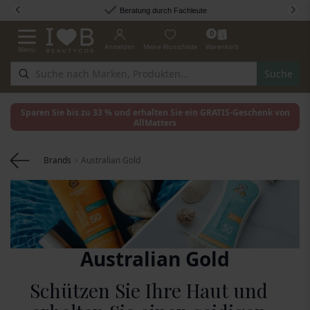
Zum Inhalt springen
Beratung durch Fachleute
0
Anmelden
Meine Wunschliste
Warenkorb
Menü
Navigation umschalten
Suche
Sparen Sie bis zu 33 % und erhalten Sie ein GRATIS-Geschenk von
AllMatters
Brands
Australian Gold
Australian Gold
Schützen Sie Ihre Haut und