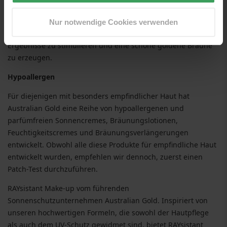
und sie vor Austrocknung und Alterung zu schützen.
Innovationen, wie bräunungsaktivierende Bronzer und die
Nur notwendige Cookies verwenden
Einführung von Derma Dark R Bronzern, tragen dazu bei, die
Ergebnisse zu stimulieren und eine schöne goldene Bräune
zu erzeugen.
Hypoallergen
Für diejenigen mit besonders empfindlicher Haut hat
Australian Gold eine Reihe von hypoallergenen und
parfümfreien Sonnencremes, Bräunungslotionen,
Feuchtigkeitscremes und Bräunungsverlängerungen
entwickelt. Obwohl alle diese Produkte für empfindliche Haut
entwickelt wurden, empfehlen wir dennoch, zuerst einen
Patch-Test durchzuführen.
RAYsistant Make-up vom führenden
Sonnenschutzunternehmen Australian Gold. Inspiriert von
unseren hochwertigen Formeln, die sowohl der Hautpflege
als auch dem UV-Schutz gewidmet sind, bietet RAYsistant