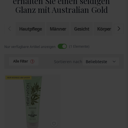
erhalten Sie einen seidigen
Glanz mit Australian Gold
Hautpflege
Männer
Gesicht
Körper
Son
1
Elemente
Nur verfügbare Artikel anzeigen
Sortieren nach
Alle Filter
1
NUR WENIGE AM LAGER