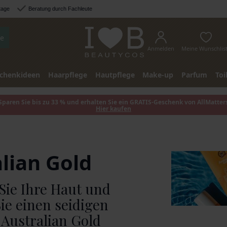
tage
Beratung durch Fachleute
e
Anmelden
Meine Wunschlis
chenkideen
Haarpflege
Hautpflege
Make-up
Parfum
Toi
Sparen Sie bis zu 33 % und erhalten Sie ein GRATIS-Geschenk von AllMatter
Hier kaufen
lian Gold
Sie Ihre Haut und
ie einen seidigen
 Australian Gold