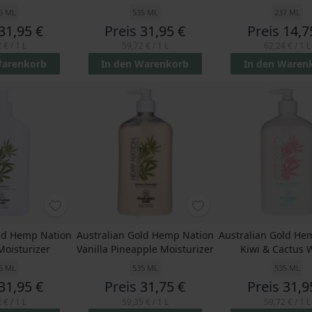
5 ML
535 ML
237 ML
31,95 €
Preis
31,95 €
Preis
14,7
 €
/ 1 L
59,72 €
/ 1 L
62,24 €
/ 1 L
Warenkorb
In den Warenkorb
In den Waren
old Hemp Nation
Australian Gold Hemp Nation
Australian Gold He
Moisturizer
Vanilla Pineapple Moisturizer
Kiwi & Cactus 
5 ML
535 ML
535 ML
31,95 €
Preis
31,75 €
Preis
31,9
 €
/ 1 L
59,35 €
/ 1 L
59,72 €
/ 1 L