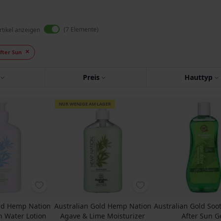
7
Elemente
rtikel anzeigen
fter Sun
Preis
Hauttyp
NUR WENIGE AM LAGER
old Hemp Nation
Australian Gold Hemp Nation
Australian Gold Soo
n Water Lotion
Agave & Lime Moisturizer
After Sun G