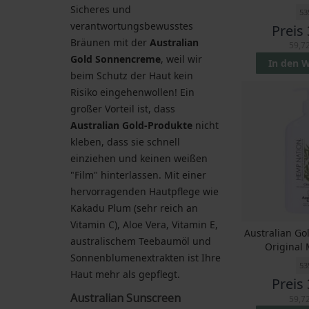
Sicheres und
53
verantwortungsbewusstes
Preis
Bräunen mit der
Australian
59,72
Gold Sonnencreme
, weil wir
In den 
beim Schutz der Haut kein
Risiko eingehenwollen! Ein
großer Vorteil ist, dass
Australian Gold-Produkte
nicht
kleben, dass sie schnell
einziehen und keinen weißen
"Film" hinterlassen. Mit einer
hervorragenden Hautpflege wie
Kakadu Plum (sehr reich an
Vitamin C), Aloe Vera, Vitamin E,
Australian G
australischem Teebaumöl und
Original 
Sonnenblumenextrakten ist Ihre
53
Haut mehr als gepflegt.
Preis
Australian Sunscreen
59,72