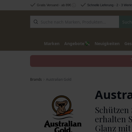
Zum Inhalt springen
Gratis Versand - ab 89€
Schnelle Lieferung - 2 - 3 Werk
Such
💸
Marken
Angebote
Neuigkeiten
Ges
Brands
Australian Gold
Austra
Schützen 
erhalten S
Glanz mit