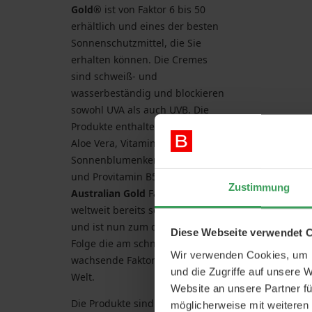
Gold®
ist von Faktor 6 bis 50
erhältlich und eines der besten
Sonnenschutzmittel, die Sie
erhalten können. Die Cremes
sind schweiß- und
wasserbeständig und blockieren
sowohl UVA als auch UVB. Die
Produkte enthalten Olivenöl,
Aloe Vera, Vitamin E, Extrakt aus
Sonnenblumenkernen, Z-Cote
und Provitamin B5. Die
Zustimmung
Australian Gold
Factor-Serie ist
weltweit bereits sehr beliebt
und ist nun zum dritten Mal in
Diese Webseite verwendet 
Folge die am schnellsten
Wir verwenden Cookies, um I
wachsende Faktor-Marke der
und die Zugriffe auf unsere 
Welt.
Website an unsere Partner fü
Die Produkte sind parabenfrei,
möglicherweise mit weiteren