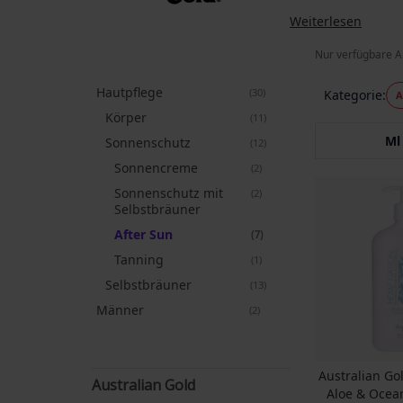
Weiterlesen
Nur verfügbare A
Hautpflege
Artikel
30
Kategorie
A
Körper
Artikel
11
Ml
Sonnenschutz
Artikel
12
Sonnencreme
Artikel
2
Sonnenschutz mit
Artikel
2
Selbstbräuner
After Sun
Artikel
7
Tanning
Artikel
1
Selbstbräuner
Artikel
13
Männer
Artikel
2
Australian G
Australian Gold
Aloe & Ocea