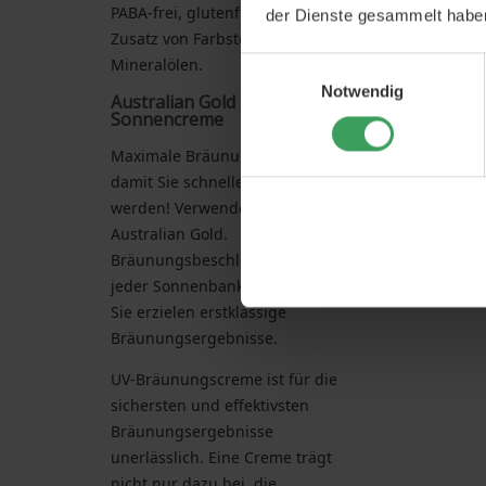
PABA-frei, glutenfrei und ohne
der Dienste gesammelt habe
Zusatz von Farbstoffen und
Mineralölen.
Einwilligungsauswahl
Notwendig
Australian Gold
Sonnencreme
Maximale Bräunungsenergie,
damit Sie schneller braun
werden! Verwenden Sie
Australian Gold.
Bräunungsbeschleuniger bei
jeder Sonnenbanksitzung und
Sie erzielen erstklassige
Bräunungsergebnisse.
UV-Bräunungscreme ist für die
sichersten und effektivsten
Bräunungsergebnisse
unerlässlich. Eine Creme trägt
nicht nur dazu bei, die