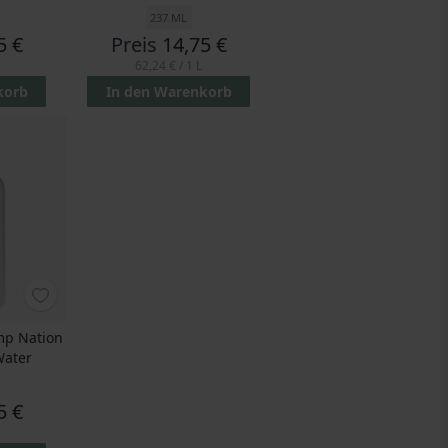
237 ML
5 €
Preis
14,75 €
62,24 €
/ 1 L
korb
In den Warenkorb
mp Nation
Water
5 €