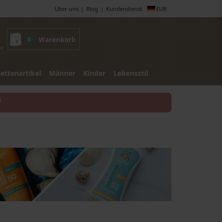
Über uns
Blog
Kundendienst
EUR
0
Warenkorb
te
lettenartikel
Männer
Kinder
Lebensstil
s