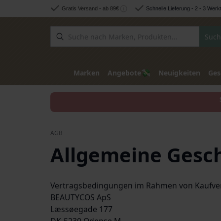
Zum Inhalt springen
Gratis Versand - ab 89€
Schnelle Lieferung - 2 - 3 Werk
Such
💸
Marken
Angebote
Neuigkeiten
Ges
AGB
Allgemeine Gesc
Vertragsbedingungen im Rahmen von Kaufver
BEAUTYCOS ApS
Læssøegade 177
DK-5230 Odense M