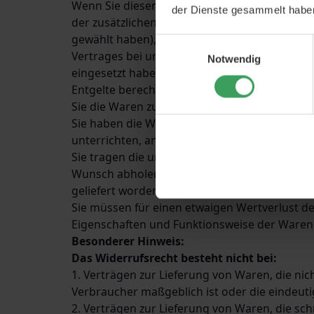
Wenn Sie diesen Vertrag widerrufen, haben wi
der Dienste gesammelt habe
der zusätzlichen Kosten, die sich daraus erge
gewählt haben), unverzüglich und spätestens
Einwilligungsauswahl
Vertrages bei uns eingegangen ist. Für diese
Notwendig
eingesetzt haben, es sei denn, mit Ihnen wur
Entgelte berechnet. Wir können die Rückzahlu
Sie die Waren zurückgesandt haben, je nachde
Sie haben die Waren unverzüglich und in jede
unterrichten, an uns zurückzusenden oder zu 
Sie tragen die unmittelbaren Kosten der Rück
Wunsch abholen lassen. Waren, die aufgrund 
geliefert worden sind, holen wir auf unsere K
Sie müssen für einen etwaigen Wertverlust d
Eigenschaften und Funktionsweise der Waren
Besonderer Hinweis:
Das Widerrufsrecht besteht nicht bei:
1. Verträgen zur Lieferung von Waren, die ni
Verbraucher maßgeblich ist oder die eindeuti
2. Verträgen zur Lieferung von Waren, die sc