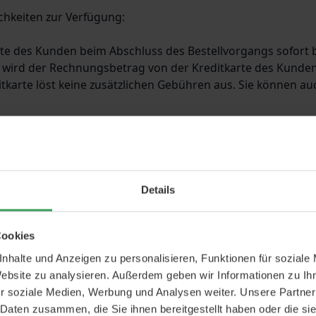
hkeiten zur Verfügung:
arte des Kunden beim Abschluss des Bestellvorgangs sofort
 wird der Rechnungsbetrag von der Kreditkarte des Kunden
tkarte löst keine zusätzlichen Gebühren aus. Sie können au
ohne Angabe von Gründen diesen Vertrag zu widerrufen.
m Tag, an dem Sie oder ein von Ihnen benannter Dritter, der
eitlichen Bestellung über mehrere Waren, die getrennt gelie
n von Ihnen benannter Dritter, der nicht der Beförderer ist
Details
 mehreren Teilsendungen oder Stücken, beträgt die Widerrufs
ht der Beförderer ist, die letzte Teilsendung oder das letzt
 uns (BEAUTYCOS ApS, Lille Tornbjerg Vej 26, DK-5220 Oden
Cookies
en Erklärung (z.B. ein mit der Post versandter Brief oder e
nhalte und Anzeigen zu personalisieren, Funktionen für soziale
Website zu analysieren. Außerdem geben wir Informationen zu I
 dass Sie die Mitteilung über die Ausübung des Widerrufsre
r soziale Medien, Werbung und Analysen weiter. Unsere Partner
 Daten zusammen, die Sie ihnen bereitgestellt haben oder die s