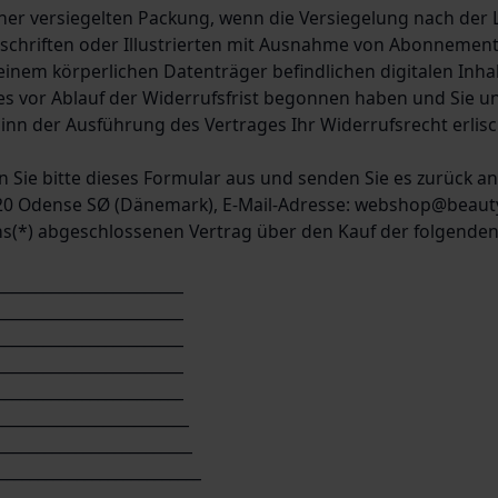
einer versiegelten Packung, wenn die Versiegelung nach der 
itschriften oder Illustrierten mit Ausnahme von Abonnemen
 einem körperlichen Datenträger befindlichen digitalen Inha
 vor Ablauf der Widerrufsfrist begonnen haben und Sie un
nn der Ausführung des Vertrages Ihr Widerrufsrecht erlisc
n Sie bitte dieses Formular aus und senden Sie es zurück an
5220 Odense SØ (Dänemark), E-Mail-Adresse: webshop@beaut
uns(*) abgeschlossenen Vertrag über den Kauf der folgende
________________________
________________________
________________________
________________________
________________________
________________________
_________________________
_________________________
__________________________