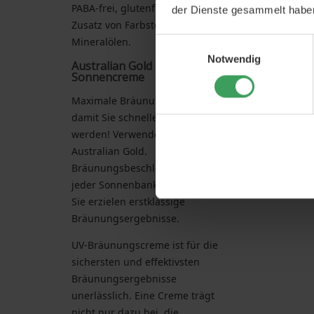
PABA-frei, glutenfrei und ohne
der Dienste gesammelt habe
Zusatz von Farbstoffen und
Mineralölen.
Einwilligungsauswahl
Notwendig
Australian Gold
Sonnencreme
Maximale Bräunungsenergie,
damit Sie schneller braun
werden! Verwenden Sie
Australian Gold.
Bräunungsbeschleuniger bei
jeder Sonnenbanksitzung und
Sie erzielen erstklassige
Bräunungsergebnisse.
UV-Bräunungscreme ist für die
sichersten und effektivsten
Bräunungsergebnisse
unerlässlich. Eine Creme trägt
nicht nur dazu bei, die