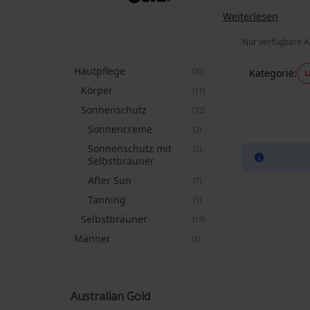
Weiterlesen
Nur verfügbare A
Hautpflege
Artikel
30
Kategorie
L
Körper
Artikel
11
Sonnenschutz
Artikel
12
Sonnencreme
Artikel
2
Sonnenschutz mit
Artikel
2
Selbstbräuner
After Sun
Artikel
7
Tanning
Artikel
1
Selbstbräuner
Artikel
13
Männer
Artikel
2
Australian Gold