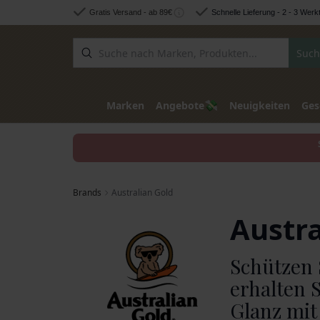
Zum Inhalt springen
Gratis Versand - ab 89€
Schnelle Lieferung - 2 - 3 Werk
Such
💸
Marken
Angebote
Neuigkeiten
Ges
Brands
Australian Gold
Austra
Schützen 
erhalten S
Glanz mit