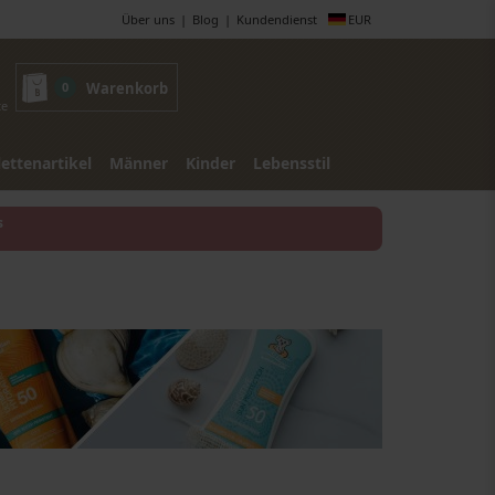
Über uns
Blog
Kundendienst
EUR
0
Warenkorb
te
lettenartikel
Männer
Kinder
Lebensstil
s