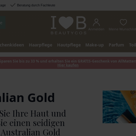
tage
Beratung durch Fachleute
e
Anmelden
Meine Wunschlis
chenkideen
Haarpflege
Hautpflege
Make-up
Parfum
Toi
Sparen Sie bis zu 33 % und erhalten Sie ein GRATIS-Geschenk von AllMatter
Hier kaufen
lian Gold
Sie Ihre Haut und
ie einen seidigen
 Australian Gold