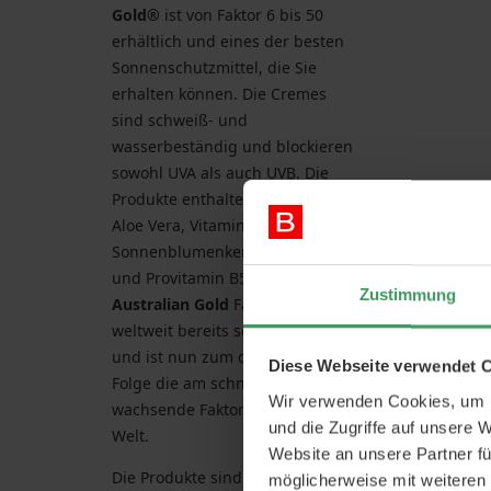
Gold®
ist von Faktor 6 bis 50
erhältlich und eines der besten
Sonnenschutzmittel, die Sie
erhalten können. Die Cremes
sind schweiß- und
wasserbeständig und blockieren
sowohl UVA als auch UVB. Die
Produkte enthalten Olivenöl,
Aloe Vera, Vitamin E, Extrakt aus
Sonnenblumenkernen, Z-Cote
und Provitamin B5. Die
Zustimmung
Australian Gold
Factor-Serie ist
weltweit bereits sehr beliebt
und ist nun zum dritten Mal in
Diese Webseite verwendet 
Folge die am schnellsten
Wir verwenden Cookies, um I
wachsende Faktor-Marke der
und die Zugriffe auf unsere 
Welt.
Website an unsere Partner fü
Die Produkte sind parabenfrei,
möglicherweise mit weiteren