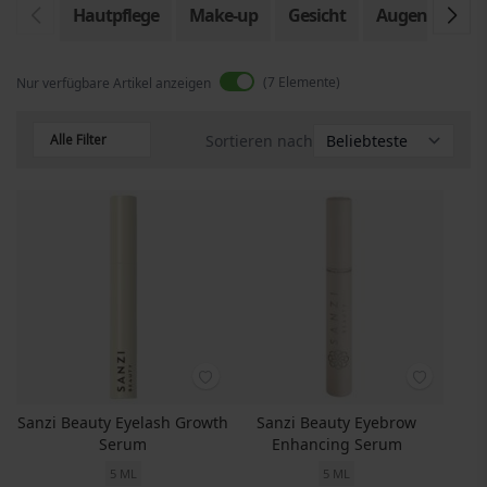
Hautpflege
Make-up
Gesicht
Augen
Ges
7
Elemente
Nur verfügbare Artikel anzeigen
Alle Filter
Sortieren nach
Sanzi Beauty Eyelash Growth
Sanzi Beauty Eyebrow
Serum
Enhancing Serum
5 ML
5 ML