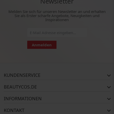
Newsletter
Melden Sie sich für unseren Newsletter an und erhalten
Sie als Erster scharfe Angebote, Neuigkeiten und
Inspirationen
Anmelden
KUNDENSERVICE
Häufig gestellte Fragen
BEAUTYCOS.DE
Auftragsstatus
Rückgabe
Impressum
INFORMATIONEN
Reklamationsrecht
AGB
Kontakt
Widerrufsbelehrung
Zahlungsmethoden
KONTAKT
Über uns
Versandinformationen