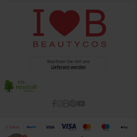
Copyright
BEAUTYCOS
Datenschutz
webshop@beautycos.de
YouTube Terms Of Services
Steuernummer: 15/248/11226
Cookies
Barrierefreiheitserklärung
Wachsen Sie mit uns
Lieferant werden
1