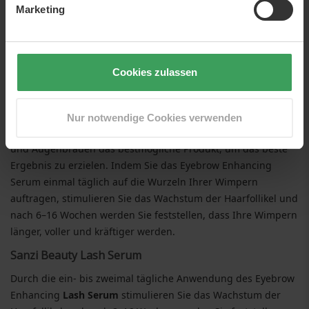
auf einer einzigartigen Formel mit komplexen Inhaltsstoffen,
Marketing
die in Dänemark konzipiert und hergestellt wurden.
Sanzi Beauty Eyelash Serum
Das
Sanzi Beauty Eyelash Growth Serum
ist für Sie gedacht,
Cookies zulassen
die sich auf gesunde und effektive Weise längere, vollere und
kräftigere Wimpern und Augenbrauen wünschen. Mit den
aktiven und komplexen Inhaltsstoffen der speziell
Nur notwendige Cookies verwenden
entwickelten Formel des Produkts geben Sie Ihren Wimpern
und Augenbrauen das bestmögliche Produkt, um das beste
Ergebnis zu erzielen. Indem Sie das Eyebrow Enhancing
Serum einmal täglich auf die Wurzeln Ihrer Wimpern
auftragen, stimulieren Sie das Wachstum der Haarfollikel und
nach 6–16 Wochen werden Sie feststellen, dass Ihre Wimpern
länger, voller und kräftiger werden.
Sanzi Beauty Lash Serum
Durch die ein- bis zweimal tägliche Anwendung des Eyebrow
Enhancing
Lash Serum
stimulieren Sie das Wachstum der