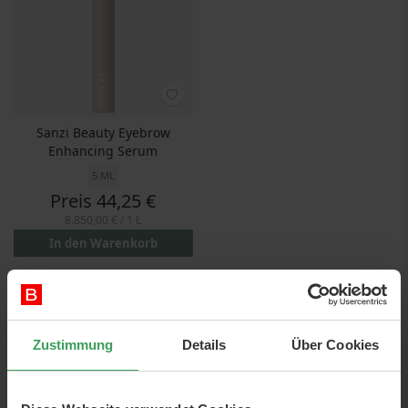
Sanzi Beauty Eyebrow
Enhancing Serum
5 ML
Preis
44,25 €
8.850,00 €
/ 1 L
In den Warenkorb
Zustimmung
Details
Über Cookies