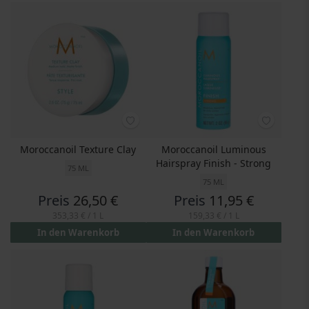
Moroccanoil Texture Clay
Moroccanoil Luminous
Hairspray Finish - Strong
75 ML
75 ML
Preis
26,50 €
Preis
11,95 €
353,33 €
/ 1 L
159,33 €
/ 1 L
In den Warenkorb
In den Warenkorb