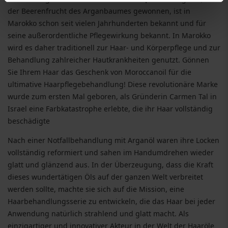
der Beerenfrucht des Arganbaumes gewonnen, ist in
Marokko schon seit vielen Jahrhunderten bekannt und für
seine außerordentliche Pflegewirkung bekannt. In Marokko
wird es daher traditionell zur Haar- und Körperpflege und zur
Behandlung zahlreicher Hautkrankheiten genutzt. Gönnen
Sie Ihrem Haar das Geschenk von Moroccanoil für die
ultimative Haarpflegebehandlung! Diese revolutionäre Marke
wurde zum ersten Mal geboren, als Gründerin Carmen Tal in
Israel eine Farbkatastrophe erlebte, die ihr Haar vollständig
beschädigte
Nach einer Notfallbehandlung mit Arganöl waren ihre Locken
vollständig reformiert und sahen im Handumdrehen wieder
glatt und glänzend aus. In der Überzeugung, dass die Kraft
dieses wundertätigen Öls auf der ganzen Welt verbreitet
werden sollte, machte sie sich auf die Mission, eine
Haarbehandlungsserie zu entwickeln, die das Haar bei jeder
Anwendung natürlich strahlend und glatt macht. Als
einzigartiger und innovativer Akteur in der Welt der Haaröle