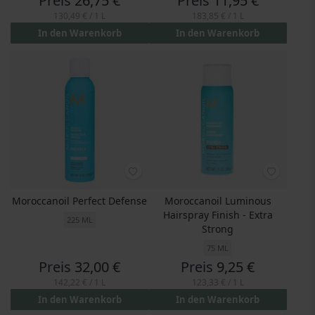
Preis
26,75 €
Preis
11,95 €
130,49 €
/ 1 L
183,85 €
/ 1 L
In den Warenkorb
In den Warenkorb
Moroccanoil Perfect Defense
Moroccanoil Luminous
Hairspray Finish - Extra
225 ML
Strong
75 ML
Preis
32,00 €
Preis
9,25 €
142,22 €
/ 1 L
123,33 €
/ 1 L
In den Warenkorb
In den Warenkorb