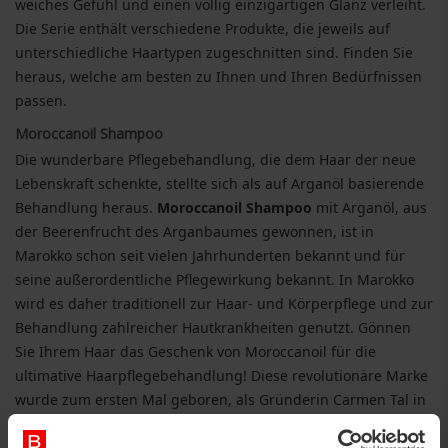
weiches Gefühl und einen völlig einzigartigen Glanz verleiht.
Die Serie enthält verschiedene Produkte, die jeweils auf
unterschiedliche Haartypen zugeschnitten sind. Finden Sie
heraus, welche am besten zu Ihnen und Ihren Bedürfnissen
passen.
Moroccanoil Shampoo
Die wunderbare Pflegebehandlung, die dem Haar der neue
Lebenskraft schenkte, stellte sich als auf Arganöl basierende
Behandlung heraus.
Moroccanoil Shampoo
mit Arganöl, aus
der Beerenfrucht des Arganbaumes gewonnen, ist in
Marokko schon seit vielen Jahrhunderten bekannt und für
seine außerordentliche Pflegewirkung bekannt. In Marokko
wird es daher traditionell zur Haar- und Körperpflege und zur
Behandlung zahlreicher Hautkrankheiten genutzt. Gönnen
Sie Ihrem Haar das Geschenk von Moroccanoil für die
ultimative Haarpflegebehandlung! Diese revolutionäre Marke
wurde zum ersten Mal geboren, als Gründerin Carmen Tal in
Israel eine Farbkatastrophe erlebte, die ihr Haar vollständig
beschädigte