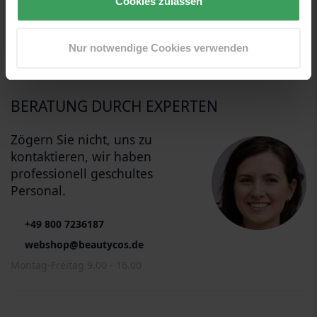
Cookies zulassen
BEWERTUNGEN
Nur notwendige Cookies verwenden
LIEFERUNG UND RÜCKGABE
BERATUNG DURCH EXPERTEN
Zögern Sie nicht, uns zu
kontaktieren, wir haben
professionell geschultes
Personal.
+49 800 7236187
webshop@beautycos.de
Montag-Freitag 9.00 - 16.00