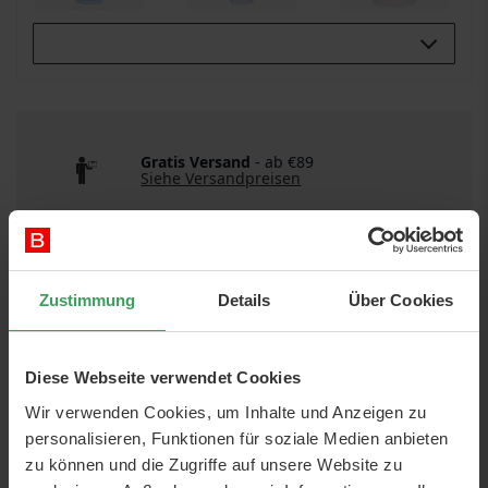
Buy All 3:
Gratis Versand
- ab €89
Siehe Versandpreisen
Schnelle Lieferung
Siehe Versandarten
Zustimmung
Details
Über Cookies
Diese Webseite verwendet Cookies
Wir verwenden Cookies, um Inhalte und Anzeigen zu
personalisieren, Funktionen für soziale Medien anbieten
DETAILS
zu können und die Zugriffe auf unsere Website zu