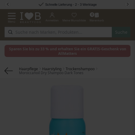
Zum Inhalt springen
Schnelle Lieferung - 2 - 3 Werktage
0
Anmelden
Meine Wunschliste
Warenkorb
Menü
Navigation umschalten
Suche
Sparen Sie bis zu 33 % und erhalten Sie ein GRATIS-Geschenk von
AllMatters
Haarpflege
Haarstyling
Trockenshampoo
Moroccanoil Dry Shampoo Dark Tones
Zum Ende der Bildgalerie springen