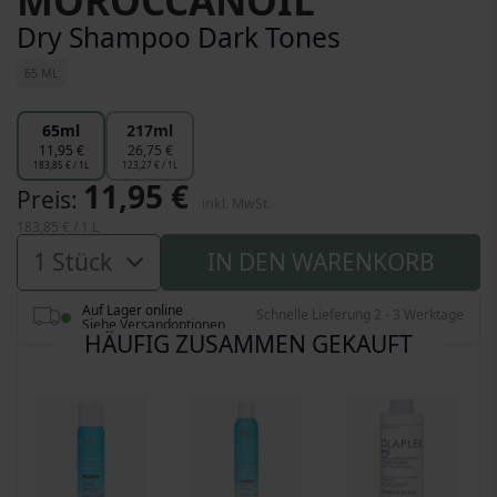
MOROCCANOIL
Dry Shampoo Dark Tones
65 ML
65ml
217ml
11,95 €
26,75 €
183,85 € / 1L
123,27 € / 1L
11,95 €
Preis
inkl. MwSt.
183,85 €
/ 1 L
IN DEN WARENKORB
Auf Lager online
Schnelle Lieferung 2 - 3 Werktage
Siehe Versandoptionen
HÄUFIG ZUSAMMEN GEKAUFT