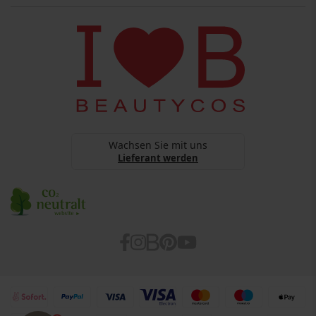
Über uns
Versandinformationen
Copyright
BEAUTYCOS
Datenschutz
webshop@beautycos.de
YouTube Terms Of Services
Steuernummer: 15/248/11226
Cookies
Barrierefreiheitserklärung
Wachsen Sie mit uns
Lieferant werden