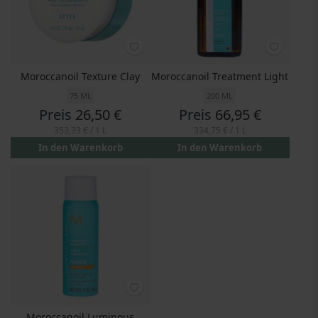
Moroccanoil Texture Clay
Moroccanoil Treatment Light
75 ML
200 ML
Preis
26,50 €
Preis
66,95 €
353,33 €
/ 1 L
334,75 €
/ 1 L
In den Warenkorb
In den Warenkorb
Moroccanoil Luminous