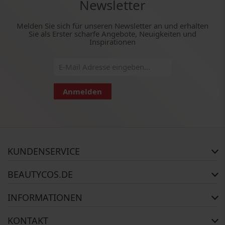
Newsletter
Melden Sie sich für unseren Newsletter an und erhalten
Sie als Erster scharfe Angebote, Neuigkeiten und
Inspirationen
Anmelden
KUNDENSERVICE
Häufig gestellte Fragen
BEAUTYCOS.DE
Auftragsstatus
Rückgabe
Impressum
INFORMATIONEN
Reklamationsrecht
AGB
Kontakt
Widerrufsbelehrung
Zahlungsmethoden
KONTAKT