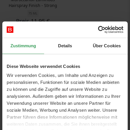
Hairspray Finish - Strong
75 ML
Preis
11,95 €
159,33 €
/ 1 L
In den Warenkorb
Zustimmung
Details
Über Cookies
Diese Webseite verwendet Cookies
Wir verwenden Cookies, um Inhalte und Anzeigen zu
personalisieren, Funktionen für soziale Medien anbieten
zu können und die Zugriffe auf unsere Website zu
analysieren. Außerdem geben wir Informationen zu Ihrer
Verwendung unserer Website an unsere Partner für
soziale Medien, Werbung und Analysen weiter. Unsere
Partner führen diese Informationen möglicherweise mit
weiteren Daten zusammen, die Sie ihnen bereitgestellt
Moroccanoil