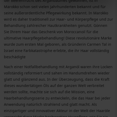
der Beerenfrucht des Arganbaumes gewonnen, ist in
Marokko schon seit vielen Jahrhunderten bekannt und für
seine außerordentliche Pflegewirkung bekannt. In Marokko
wird es daher traditionell zur Haar- und Körperpflege und zur
Behandlung zahlreicher Hautkrankheiten genutzt. Gönnen
Sie Ihrem Haar das Geschenk von Moroccanoil für die
ultimative Haarpflegebehandlung! Diese revolutionäre Marke
wurde zum ersten Mal geboren, als Gründerin Carmen Tal in
Israel eine Farbkatastrophe erlebte, die ihr Haar vollständig
beschädigte
Nach einer Notfallbehandlung mit Arganöl waren ihre Locken
vollständig reformiert und sahen im Handumdrehen wieder
glatt und glänzend aus. In der Überzeugung, dass die Kraft
dieses wundertätigen Öls auf der ganzen Welt verbreitet
werden sollte, machte sie sich auf die Mission, eine
Haarbehandlungsserie zu entwickeln, die das Haar bei jeder
Anwendung natürlich strahlend und glatt macht. Als
einzigartiger und innovativer Akteur in der Welt der Haaröle
verspricht diese Marke hochwertige Haarpflege, wie Sie sie