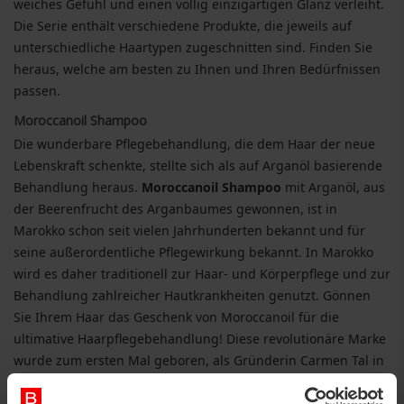
weiches Gefühl und einen völlig einzigartigen Glanz verleiht.
Die Serie enthält verschiedene Produkte, die jeweils auf
unterschiedliche Haartypen zugeschnitten sind. Finden Sie
heraus, welche am besten zu Ihnen und Ihren Bedürfnissen
passen.
Moroccanoil Shampoo
Die wunderbare Pflegebehandlung, die dem Haar der neue
Lebenskraft schenkte, stellte sich als auf Arganöl basierende
Behandlung heraus.
Moroccanoil Shampoo
mit Arganöl, aus
der Beerenfrucht des Arganbaumes gewonnen, ist in
Marokko schon seit vielen Jahrhunderten bekannt und für
seine außerordentliche Pflegewirkung bekannt. In Marokko
wird es daher traditionell zur Haar- und Körperpflege und zur
Behandlung zahlreicher Hautkrankheiten genutzt. Gönnen
Sie Ihrem Haar das Geschenk von Moroccanoil für die
ultimative Haarpflegebehandlung! Diese revolutionäre Marke
wurde zum ersten Mal geboren, als Gründerin Carmen Tal in
Israel eine Farbkatastrophe erlebte, die ihr Haar vollständig
beschädigte