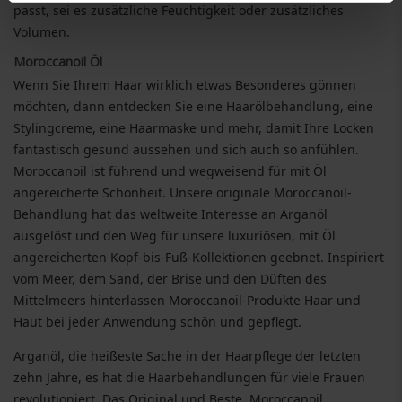
passt, sei es zusätzliche Feuchtigkeit oder zusätzliches
Volumen.
Moroccanoil Öl
Wenn Sie Ihrem Haar wirklich etwas Besonderes gönnen
möchten, dann entdecken Sie eine Haarölbehandlung, eine
Stylingcreme, eine Haarmaske und mehr, damit Ihre Locken
fantastisch gesund aussehen und sich auch so anfühlen.
Moroccanoil ist führend und wegweisend für mit Öl
angereicherte Schönheit. Unsere originale Moroccanoil-
Behandlung hat das weltweite Interesse an Arganöl
ausgelöst und den Weg für unsere luxuriösen, mit Öl
angereicherten Kopf-bis-Fuß-Kollektionen geebnet. Inspiriert
vom Meer, dem Sand, der Brise und den Düften des
Mittelmeers hinterlassen Moroccanoil-Produkte Haar und
Haut bei jeder Anwendung schön und gepflegt.
Arganöl, die heißeste Sache in der Haarpflege der letzten
zehn Jahre, es hat die Haarbehandlungen für viele Frauen
revolutioniert. Das Original und Beste, Moroccanoil,