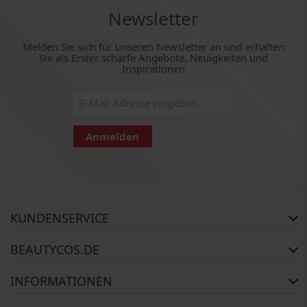
Newsletter
Melden Sie sich für unseren Newsletter an und erhalten
Sie als Erster scharfe Angebote, Neuigkeiten und
Inspirationen
Anmelden
KUNDENSERVICE
Häufig gestellte Fragen
BEAUTYCOS.DE
Auftragsstatus
Rückgabe
Impressum
INFORMATIONEN
Reklamationsrecht
AGB
Kontakt
Widerrufsbelehrung