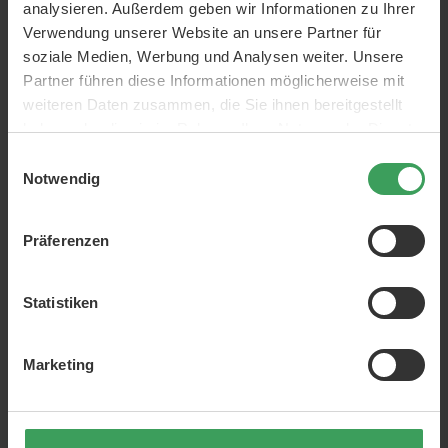
analysieren. Außerdem geben wir Informationen zu Ihrer
NUR WENIGE AM LAGER
Verwendung unserer Website an unsere Partner für
soziale Medien, Werbung und Analysen weiter. Unsere
Partner führen diese Informationen möglicherweise mit
weiteren Daten zusammen, die Sie ihnen bereitgestellt
haben oder die sie im Rahmen Ihrer Nutzung der Dienste
gesammelt haben.
Einwilligungsauswahl
Notwendig
Longo Vital Lactic Acid
Longo Vital Daily Essentials
Präferenzen
Bacteria
D‑vitamin + Magnesium
60 ST
60 ST
Preis
52,50 €
Preis
15,75 €
Statistiken
In den Warenkorb
In den Warenkorb
Marketing
NUR WENIGE AM LAGER
NUR WENIGE AM LAGER