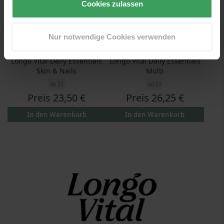
Cookies zulassen
Nur notwendige Cookies verwenden
Longo Vital Daily Essentials
Longo Vital Daily Essentials
Skin & Nails
Multi
90 ST
60 ST
Preis
23,50 €
Preis
26,25 €
In den Warenkorb
In den Warenkorb