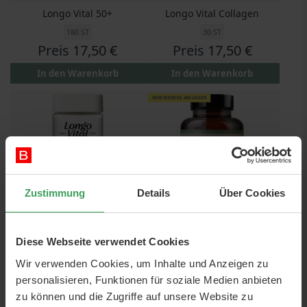
Longo Vital 50+
Longo Vital Collagen
180 ST
30 ST
Preis
17,50 €
Preis
17,50 €
In den Warenkorb
In den Warenkorb
NUR WENIGE AM LAGER
Zustimmung
Details
Über Cookies
Longo B Complete
Longo Vital Brain Focus
Diese Webseite verwendet Cookies
180 ST
60 ST
Wir verwenden Cookies, um Inhalte und Anzeigen zu
Preis
17,50 €
Preis
45,75 €
personalisieren, Funktionen für soziale Medien anbieten
zu können und die Zugriffe auf unsere Website zu
In den Warenkorb
In den Warenkorb