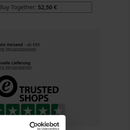
Buy Together:
52,50 €
tis Versand
- ab €89
he Versandpreisen
nelle Lieferung
he Versandarten