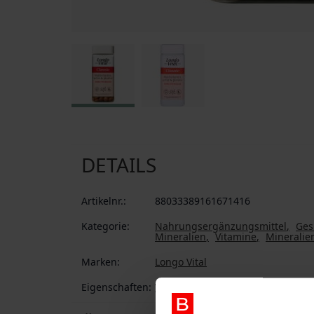
Zum Anfang der Bildgalerie springen
DETAILS
Artikelnr.:
88033389161671416
Kategorie:
Nahrungsergänzungsmittel
Ges
Mineralien
Vitamine
Mineralie
Marken:
Longo Vital
Eigenschaften:
Vegan