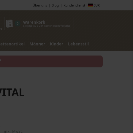
Über uns
Blog
Kundendienst
EUR
Warenkorb
0
Sie sind 89 € von kostenlosem Versand!
te
lettenartikel
Männer
Kinder
Lebensstil
s
ITAL
€
inkl. MwSt.