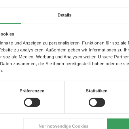
BERATUNG DUR
Details
Zögern Sie nicht, 
Cookies
wir haben profess
 sorgfältig ausgewählten Kräutern aus
hterhaltung eines normal funktionierenden
Personal.
nhalte und Anzeigen zu personalisieren, Funktionen für soziale
Website zu analysieren. Außerdem geben wir Informationen zu I
e und Kinder ab 11 Jahren. In Verbindung
r soziale Medien, Werbung und Analysen weiter. Unsere Partner
+49 800 7236187
 Daten zusammen, die Sie ihnen bereitgestellt haben oder die s
Montag-Freitag 9.00 - 
den. Sollte nicht von schwangeren oder
n.
cyceltem Kunststoff. Mit dem gleichen
Präferenzen
Statistiken
n):
e
Nur notwendige Cookies