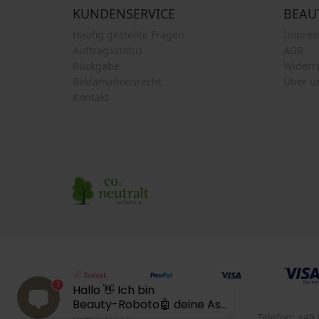
KUNDENSERVICE
BEAU
Häufig gestellte Fragen
Impre
Auftragsstatus
AGB
Rückgabe
Widerr
Reklamationsrecht
Über u
Kontakt
1
Hallo 👋 Ich bin
Beauty-Roboto🤖 deine As...
BEAUTYCOS
Telefon:
+49