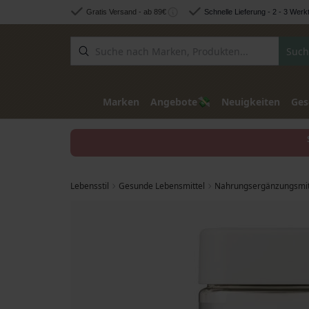
Zum Inhalt springen
Gratis Versand - ab 89€
Schnelle Lieferung - 2 - 3 Werk
Such
💸
Marken
Angebote
Neuigkeiten
Ges
Lebensstil
Gesunde Lebensmittel
Nahrungsergänzungsmit
Zum Ende der Bildgalerie springen