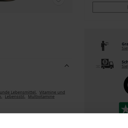
Gra
Sie
Sch
Sie
unde Lebensmittel
Vitamine und
n
Lebensstil
Multivitamine