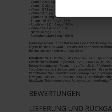
- Vitamin A 800 / g / 100 %
- Vitamin D 25 ug / 500 %
- Vitamin E 12 mg / 100 %
- Vitamin K 75 μg / 100 %
- Vitamin C 80 mg / 100 %
- Thiamin (B1) 1,1 mg / 100 %
- Riboflavin (B2) 1,4 mg / 100 %
- Vitamin B6 1,4 mg / 100 %
- Niacin 16 mg / 100 %
- Pantothensäure 6 mg / 100 %
Nahrungsergänzungsmittel sollten eine abwechslungsreic
lagern bei max. 25 Grad C, vor direkter Sonneneinstrahl
Reichweite von Kindern aufbewahren "
Inhaltsstoffe:
Füllstoffe (E341), Paprikapulver (Capsicum 
Oberflächenbehandlungsmittel (E1208, E464, E470b, E553b
Rosmarinblattpulver (Rosmarinus officinalis L.), Pfefferminze
Tocopherylacetat, Schafgarbenblütenpulver (Achillea millef
Pantothenat, Weißdornblatt- und -blütenpulver (Crataegu
laevigata (Poir.) DC) , Kürbis cucurbita L.), Feuchthaltemitt
Riboflavin, Thiaminmonoitrat, Retinylacetat, mittelkettige Tr
BEWERTUNGEN
LIEFERUNG UND RÜCKG