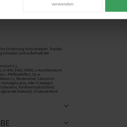
verwenden
he Ernährung nicht ersetzen. Trocken
ung schützen und außerhalb der
annuum L.),
, E1450, E463, E903), L-Ascorbinsäure,
 L. Pfefferpfeffer.), DL-α-
olium L.), Nicotinamid, Calcium-D-
s monogyna Jacq. oder Crataegus
el (Glycerin), Pyridoxinhydrochlorid,
iglyceride (Kokosöl), Cholecalciferol.
ABE