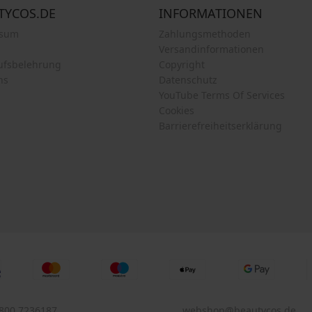
TYCOS.DE
INFORMATIONEN
ssum
Zahlungsmethoden
Versandinformationen
ufsbelehrung
Copyright
ns
Datenschutz
YouTube Terms Of Services
Cookies
Barrierefreiheitserklärung
 800 7236187
webshop@beautycos.de