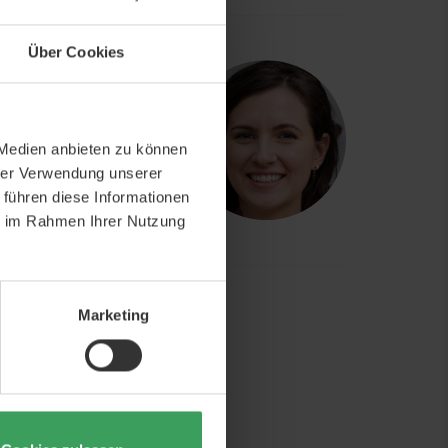
CH EXPERTEN
Über Cookies
uns zu kontaktieren,
ionell geschultes
 Medien anbieten zu können
hrer Verwendung unserer
 führen diese Informationen
webshop@beautycos.de
ie im Rahmen Ihrer Nutzung
16.00
Marketing