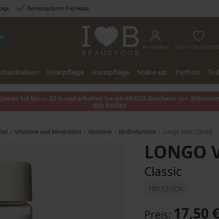
tage
Beratung durch Fachleute
e
Anmelden
Meine Wunschlis
chenkideen
Haarpflege
Hautpflege
Make-up
Parfum
Toi
Sparen Sie bis zu 33 % und erhalten Sie ein GRATIS-Geschenk von AllMatter
Hier kaufen
tel
Vitamine und Mineralien
Vitamine
Multivitamine
Longo Vital Classic
LONGO V
Classic
180 STUCK.
17,50 
Preis