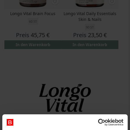
Longo Vital Brain Focus
Longo Vital Daily Essentials
Skin & Nails
60 ST
90 ST
Preis
45,75 €
Preis
23,50 €
In den Warenkorb
In den Warenkorb