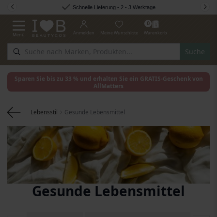
Zum Inhalt springen
Schnelle Lieferung - 2 - 3 Werktage
0
Anmelden
Meine Wunschliste
Warenkorb
Menü
Navigation umschalten
Suche
Sparen Sie bis zu 33 % und erhalten Sie ein GRATIS-Geschenk von
AllMatters
Lebensstil
Gesunde Lebensmittel
Gesunde Lebensmittel