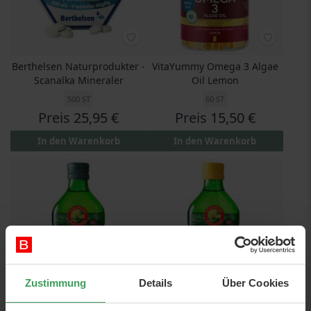
Berthelsen Naturprodukter -
VitaYummy Omega 3 Algae
Scanalka Mineraler
Oil Lemon
500 ST
60 ST
Preis
25,95 €
Preis
15,50 €
In den Warenkorb
In den Warenkorb
Zustimmung
Details
Über Cookies
Møllers Tran Naturel
Møllers Tran Lemon