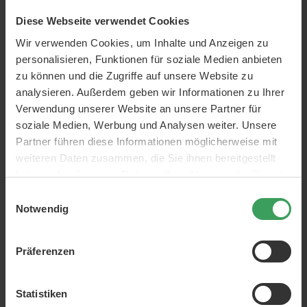
250 ML
500 ML
Diese Webseite verwendet Cookies
Preis
17,50 €
Preis
24,00 €
Wir verwenden Cookies, um Inhalte und Anzeigen zu
70,00 €
/ 1 L
48,00 €
/ 1 L
personalisieren, Funktionen für soziale Medien anbieten
In den Warenkorb
In den Warenkorb
zu können und die Zugriffe auf unsere Website zu
analysieren. Außerdem geben wir Informationen zu Ihrer
Verwendung unserer Website an unsere Partner für
soziale Medien, Werbung und Analysen weiter. Unsere
Partner führen diese Informationen möglicherweise mit
weiteren Daten zusammen, die Sie ihnen bereitgestellt
haben oder die sie im Rahmen Ihrer Nutzung der Dienste
gesammelt haben.
Einwilligungsauswahl
Notwendig
Livol Multi Vitamin Original
Pikasol Anti-Aufstoßen
50+
Omega-3
Präferenzen
150 ST
120 ST
Preis
11,25 €
Preis
19,95 €
Statistiken
In den Warenkorb
In den Warenkorb