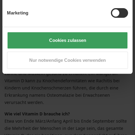
Marketing
Gesunde Lebensmittel (Nahrungsergänzung)
Cookies zulassen
Die Leute, die alles haben, haben selten Zeit sich die Rezepte
auszudenken die ihnen ihren Glanz verleihen. Vitamin D hilft,
die Menge an Kalzium und Phosphat im Körper zu
Nur notwendige Cookies verwenden
regulieren. Diese Nährstoffe werden benötigt, um Knochen,
Zähne und Muskeln gesund zu erhalten. Ein Mangel an
Vitamin D kann zu Knochendeformitäten wie Rachitis bei
Kindern und Knochenschmerzen führen, die durch eine
Erkrankung namens Osteomalazie bei Erwachsenen
verursacht werden.
Wie viel Vitamin D brauche ich?
Etwa von Ende März/Anfang April bis Ende September sollte
die Mehrheit der Menschen in der Lage sein, das gesamte