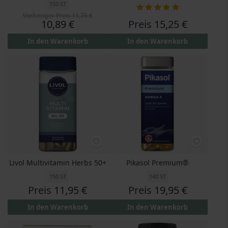
150 ST
Bewertung:
100%
Vorheriger Preis
11,75 €
Preis
10,89 €
Preis
15,25 €
In den Warenkorb
In den Warenkorb
Livol Multivitamin Herbs 50+
Pikasol Premium®
150 ST
140 ST
Preis
11,95 €
Preis
19,95 €
In den Warenkorb
In den Warenkorb