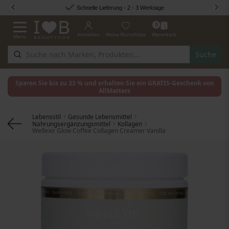
Zum Inhalt springen
Schnelle Lieferung - 2 - 3 Werktage
0
Anmelden
Meine Wunschliste
Warenkorb
Menü
Navigation umschalten
Suche
Sparen Sie bis zu 33 % und erhalten Sie ein GRATIS-Geschenk von
AllMatters
Lebensstil
Gesunde Lebensmittel
Nahrungsergänzungsmittel
Kollagen
Wellexir Glow Coffee Collagen Creamer Vanilla
Zum Ende der Bildgalerie springen