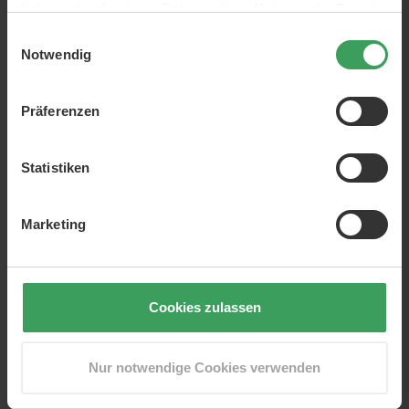
haben oder die sie im Rahmen Ihrer Nutzung der Dienste
Smoothies.
gesammelt haben.
Einwilligungsauswahl
Praktische Alternative zu Milch oder Sahne, wenn Sie
Notwendig
eine cremigere Konsistenz wünschen.
Die Stärke und Süße lassen sich leicht an Ihren
persönlichen Geschmack anpassen.
Präferenzen
So verwenden Sie das Produkt
Bereiten Sie Ihren Kaffee wie gewohnt zu.
Statistiken
Geben Sie die gewünschte Menge Pulver hinzu
(beginnen Sie mit einer kleinen Menge und erhöhen
Sie diese nach Geschmack).
Marketing
Rühren Sie gründlich um, bis sich das Pulver
vollständig aufgelöst hat.
Abschmecken – für extra Cremigkeit und
Vanillegeschmack mit mehr Pulver nachwürzen.
Cookies zulassen
Gut zu wissen
Kollagen ist ein Protein und eine einfache Wahl,
Nur notwendige Cookies verwenden
wenn Sie Ihre tägliche Proteinzufuhr über ein
Getränk erhöhen möchten.