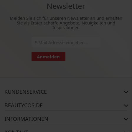
Newsletter
Melden Sie sich für unseren Newsletter an und erhalten
Sie als Erster scharfe Angebote, Neuigkeiten und
Inspirationen
Anmelden
KUNDENSERVICE
Häufig gestellte Fragen
BEAUTYCOS.DE
Auftragsstatus
Rückgabe
Impressum
INFORMATIONEN
Reklamationsrecht
AGB
Kontakt
Widerrufsbelehrung
Zahlungsmethoden