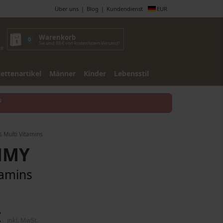
Über uns
Blog
Kundendienst
EUR
Warenkorb
0
Sie sind 89 € von kostenlosem Versand!
te
lettenartikel
Männer
Kinder
Lebensstil
s
 Multi Vitamins
MMY
tamins
€
inkl. MwSt.