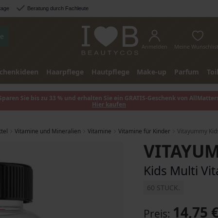
tage
Beratung durch Fachleute
e
Anmelden
Meine Wunschlis
chenkideen
Haarpflege
Hautpflege
Make-up
Parfum
Toi
Sparen Sie bis zu 33 % und erhalten Sie ein GRATIS-Geschenk von AllMatter
Hier kaufen
tel
Vitamine und Mineralien
Vitamine
Vitamine für Kinder
Vitayummy Kids
VITAYU
Kids Multi Vi
60 STUCK.
14,75 
Preis