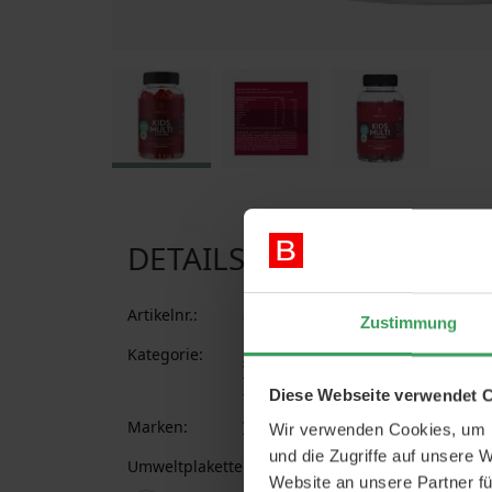
Zum Anfang der Bildgalerie springen
DETAILS
Artikelnr.:
88033389161671816
Zustimmung
Kategorie:
Kinder
Gesunde Lebensmittel
Vitamine
Vitamine für Kinder
L
der Woche
Diese Webseite verwendet 
Marken:
Vitayummy
Wir verwenden Cookies, um I
und die Zugriffe auf unsere 
Umweltplakette:
Vegan
Website an unsere Partner fü