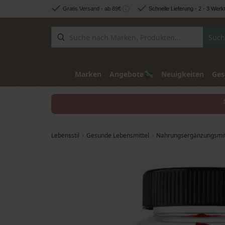
Zum Inhalt springen
Gratis Versand - ab 89€
Schnelle Lieferung - 2 - 3 Werk
Such
💸
Marken
Angebote
Neuigkeiten
Ges
Lebensstil
Gesunde Lebensmittel
Nahrungsergänzungsmit
Zum Ende der Bildgalerie springen