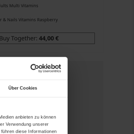
lts Multi Vitamins
r & Nails Vitamins Raspberry
Buy Together:
44,00 €
tis Versand
- ab €89
he Versandpreisen
Über Cookies
nelle Lieferung
he Versandarten
 Medien anbieten zu können
hrer Verwendung unserer
 führen diese Informationen