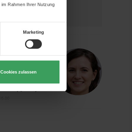
ie im Rahmen Ihrer Nutzung
Marketing
CH EXPERTEN
uns zu kontaktieren,
ionell geschultes
Cookies zulassen
webshop@beautycos.de
16.00