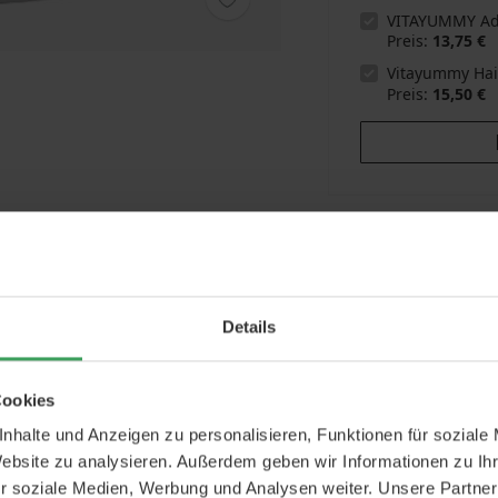
VITAYUMMY Adu
Preis
13,75 €
Vitayummy Hai
Preis
15,50 €
Gra
Sie
Details
Sch
Vitamine und Mineralien
Sie
ebensstil
Multivitamine
Angebot
Cookies
nhalte und Anzeigen zu personalisieren, Funktionen für soziale
Website zu analysieren. Außerdem geben wir Informationen zu I
r soziale Medien, Werbung und Analysen weiter. Unsere Partner