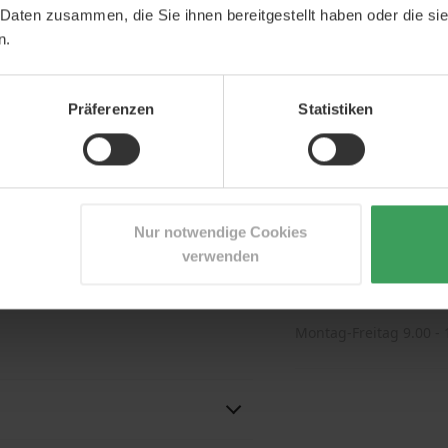
 Daten zusammen, die Sie ihnen bereitgestellt haben oder die s
n.
Präferenzen
Statistiken
BERATUNG DUR
mit Erdbeergeschmack, die u.a. zum
zum funktionierenden
Zögern Sie nicht, 
indes beitragen.
wir haben profess
Nur notwendige Cookies
rgänzungsmittel, das Vitamin A,
d D sowie zusätzlich die
Personal.
verwenden
i von künstlichen Farb-, Aroma-
+49 800 7236187
Montag-Freitag 9.00 - 