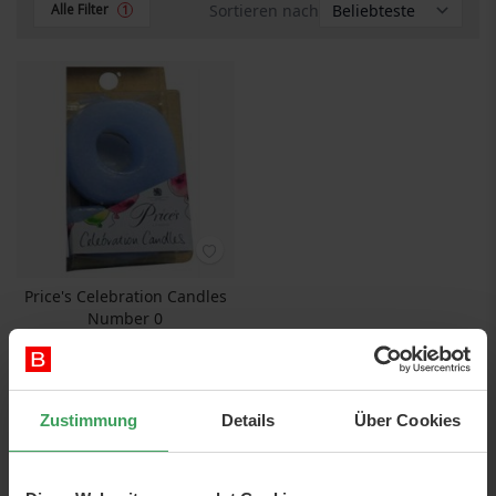
Sortieren nach
Alle Filter
1
Price's Celebration Candles
Number 0
Preis
1,25 €
In den Warenkorb
Zustimmung
Details
Über Cookies