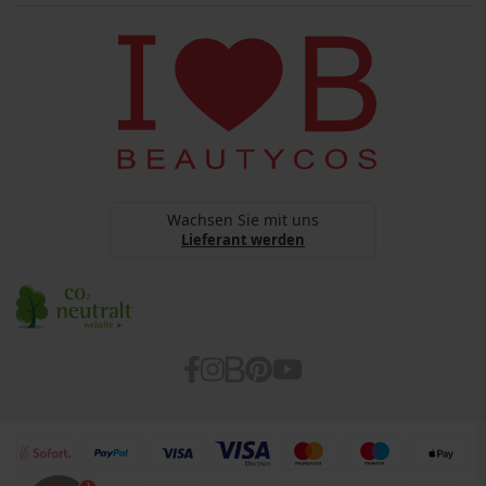
Versandinformationen
Copyright
BEAUTYCOS
Datenschutz
webshop@beautycos.de
YouTube Terms Of Services
Steuernummer: 15/248/11226
Cookies
Barrierefreiheitserklärung
Wachsen Sie mit uns
Lieferant werden