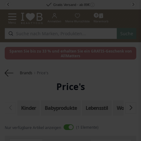
Zum Inhalt springen
Gratis Versand - ab 89€
0
Anmelden
Meine Wunschliste
Warenkorb
Menü
Navigation umschalten
Suche
Sparen Sie bis zu 33 % und erhalten Sie ein GRATIS-Geschenk von
AllMatters
Brands
Price's
Price's
Kinder
Babyprodukte
Lebensstil
Wohnen
1
Elemente
Nur verfügbare Artikel anzeigen