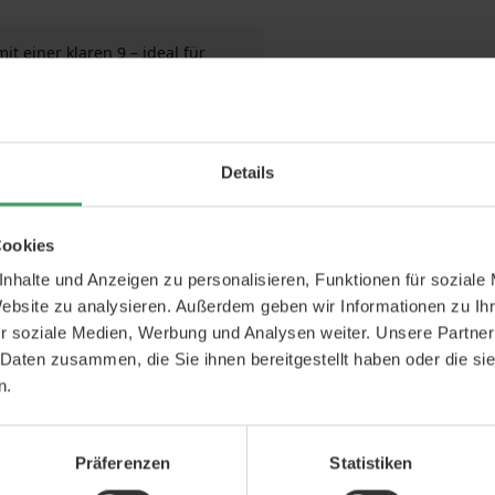
t einer klaren 9 – ideal für
len Zahlenkerze, die den Moment
 Zahl 9 eignet sich ideal für
Details
ässe, bei denen jedes Detail den
lar erkennbaren 9 gestaltet, sodass
ist.
Cookies
nhalte und Anzeigen zu personalisieren, Funktionen für soziale
Website zu analysieren. Außerdem geben wir Informationen zu I
 und festlichen Ausdruck erzeugt
Desserts
r soziale Medien, Werbung und Analysen weiter. Unsere Partner
ieren zu verwenden.
 Daten zusammen, die Sie ihnen bereitgestellt haben oder die s
chdekoration passt
n.
ekühlten Kuchen oder ein Dessert,
Präferenzen
Statistiken