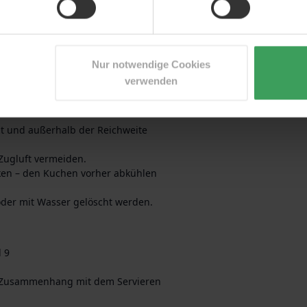
 Dekorationen und vermeiden Sie
zieren.
vieren an, um ein sauberes
Ersticken der Flamme löschen.
Nur notwendige Cookies
nt wird.
verwenden
ht und außerhalb der Reichweite
Zugluft vermeiden.
cken – den Kuchen vorher abkühlen
der mit Wasser gelöscht werden.
l 9
 Zusammenhang mit dem Servieren