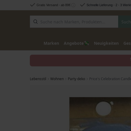
Zum Inhalt springen
Gratis Versand - ab 89€
Schnelle Lieferung - 2 - 3 Werk
Such
💸
Marken
Angebote
Neuigkeiten
Ges
Lebensstil
Wohnen
Party deko
Price's Celebration Cand
Zum Ende der Bildgalerie springen