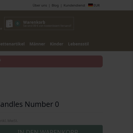
Über uns
Blog
Kundendienst
EUR
Warenkorb
0
Sie sind 89 € von kostenlosem Versand!
te
lettenartikel
Männer
Kinder
Lebensstil
s
Candles Number 0
inkl. MwSt.
IN DEN WARENKORB