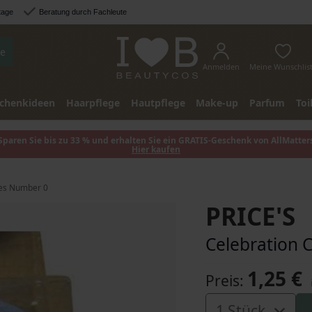
tage
Beratung durch Fachleute
e
Anmelden
Meine Wunschlis
chenkideen
Haarpflege
Hautpflege
Make-up
Parfum
Toi
Sparen Sie bis zu 33 % und erhalten Sie ein GRATIS-Geschenk von AllMatter
Hier kaufen
les Number 0
PRICE'S
Celebration 
1,25 €
Preis