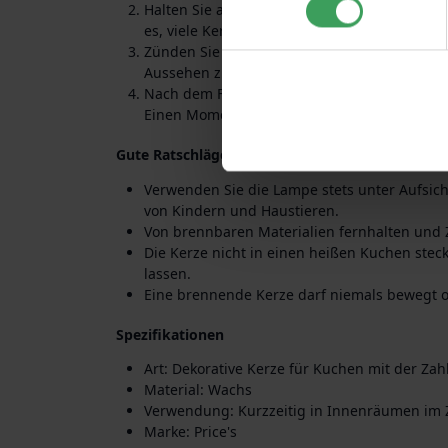
Halten Sie ausreichend Abstand zu anderen
es, viele Kerzen sehr nah beieinander zu plat
Zünden Sie den Docht erst kurz vor dem Ser
Aussehen zu erhalten.
Nach dem Feiern die Kerze vorsichtig durch 
Einen Moment warten, bevor die Kerze entfer
Gute Ratschläge und Sicherheit
Verwenden Sie die Lampe stets unter Aufsic
von Kindern und Haustieren.
Von brennbaren Materialien fernhalten und 
Die Kerze nicht in einen heißen Kuchen ste
lassen.
Eine brennende Kerze darf niemals bewegt o
Spezifikationen
Art: Dekorative Kerze für Kuchen mit der Zah
Material: Wachs
Verwendung: Kurzzeitig in Innenräumen im
Marke: Price's