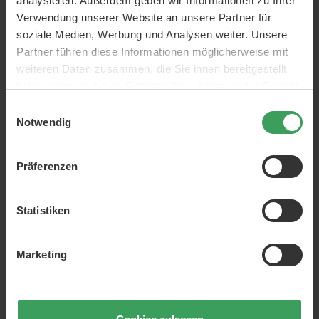
analysieren. Außerdem geben wir Informationen zu Ihrer
Verwendung unserer Website an unsere Partner für
soziale Medien, Werbung und Analysen weiter. Unsere
Partner führen diese Informationen möglicherweise mit
weiteren Daten zusammen, die Sie ihnen bereitgestellt
haben oder die sie im Rahmen Ihrer Nutzung der Dienste
gesammelt haben.
Einwilligungsauswahl
Notwendig
Price's Celebration Candles
Price's Celebration Candles
Number 6
Number 0
Preis
1,25 €
Preis
1,25 €
Präferenzen
In den Warenkorb
In den Warenkorb
Statistiken
Marketing