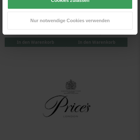
Cookies zulassen
Price's Celebration Candles
Price's Celebration Candles
Nur notwendige Cookies verwenden
Number 0
Number 0
Preis
1,25 €
Preis
1,25 €
In den Warenkorb
In den Warenkorb