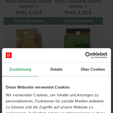
Price's Celebration Candles
Price's Celebration Candles
Number 2
Number 3
Preis
1,25 €
Preis
1,25 €
In den Warenkorb
In den Warenkorb
Zustimmung
Details
Über Cookies
Price's Celebration Candles
Price's Celebration Candles
Number 4
Number 5
Diese Webseite verwendet Cookies
Preis
1,25 €
Preis
1,25 €
Wir verwenden Cookies, um Inhalte und Anzeigen zu
In den Warenkorb
In den Warenkorb
personalisieren, Funktionen für soziale Medien anbieten
zu können und die Zugriffe auf unsere Website zu