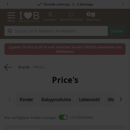
Zum Inhalt springen
Schnelle Lieferung - 2 - 3 Werktage
0
Anmelden
Meine Wunschliste
Warenkorb
Menü
Navigation umschalten
Suche
Sparen Sie bis zu 33 % und erhalten Sie ein GRATIS-Geschenk von
AllMatters
Brands
Price's
Price's
Kinder
Babyprodukte
Lebensstil
Wohnen
12
Elemente
Nur verfügbare Artikel anzeigen