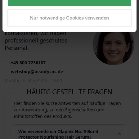
BERATUNG DURCH EXPERTEN
Nur notwendige Cookies verwenden
Zögern Sie nicht, uns zu
kontaktieren, wir haben
professionell geschultes
Personal.
+49 800 7236187
webshop@beautycos.de
Montag-Freitag 9.00 - 16.00
HÄUFIG GESTELLTE FRAGEN
Hier finden Sie kurze Antworten auf häufige Fragen
zur Anwendung, zu den Eigenschaften und
Inhaltsstoffen des Produkts.
Wie verwende ich Olaplex No. 9 Bond
Protector Nourishing Hair Serum?