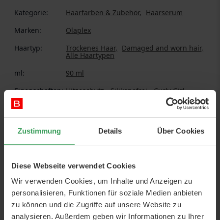
Kategorie:
Haarfarben & Zubehör
Haarserum
Marken:
Olaplex
Haartyp:
Trockenes Haar
Damaged and worn hair
Alle Haartypen
ml:
90 ml
Eigenschaften:
Hitzeschutz
Silikonefrei
Curly Girl
Methode genehmigt
Umweltplakette:
Cruelty Free
Zustimmung
Details
Über Cookies
Diese Webseite verwendet Cookies
ÜBER DAS PRODUKT
Wir verwenden Cookies, um Inhalte und Anzeigen zu
personalisieren, Funktionen für soziale Medien anbieten
OLAPLEX No. 9 Bond Protector Nourishing Hair Serum
zu können und die Zugriffe auf unsere Website zu
Schützen Sie Ihr Haar mit diesem bahnbrechenden
analysieren. Außerdem geben wir Informationen zu Ihrer