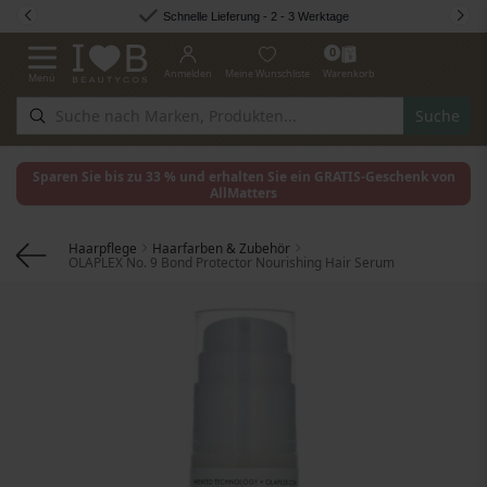
Zum Inhalt springen
Schnelle Lieferung - 2 - 3 Werktage
0
Anmelden
Meine Wunschliste
Warenkorb
Menü
Navigation umschalten
Suche
Sparen Sie bis zu 33 % und erhalten Sie ein GRATIS-Geschenk von
AllMatters
Haarpflege
Haarfarben & Zubehör
OLAPLEX No. 9 Bond Protector Nourishing Hair Serum
Zum Ende der Bildgalerie springen