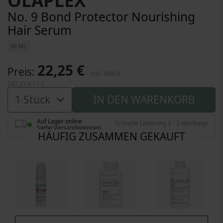
OLAPLEX
No. 9 Bond Protector Nourishing
Hair Serum
90 ML
22,25 €
Preis
inkl. MwSt.
247,22 €
/ 1 L
IN DEN WARENKORB
Auf Lager online
Schnelle Lieferung 2 - 3 Werktage
Siehe Versandoptionen
HÄUFIG ZUSAMMEN GEKAUFT