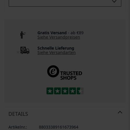
Buy All 3:
Gratis Versand
- ab €89
Siehe Versandpreisen
Schnelle Lieferung
Siehe Versandarten
DETAILS
Artikelnr.:
88033389161673964