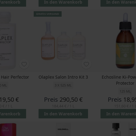
Warenkorb
In den Warenkorb
In den Waren
GRATIS VERSAND
 Hair Perfector
Olaplex Salon Intro Kit 3
Echosline Ki-Po
Protector
0 ML
3 X 525 ML
125 ML
19,50 €
Preis
290,50 €
Preis
18,9
0 €
/ 1 L
184,44 €
/ 1 L
151,60 €
/ 1 
Warenkorb
In den Warenkorb
In den Waren