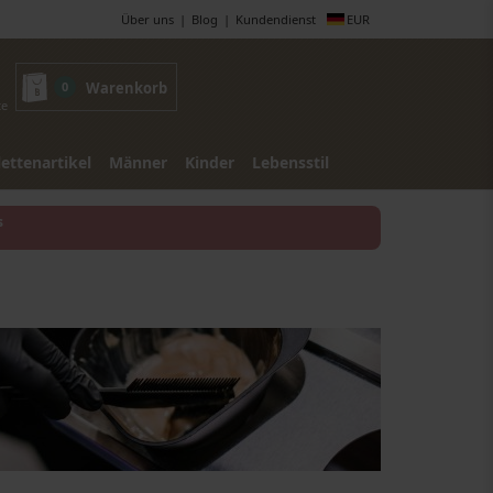
Über uns
Blog
Kundendienst
EUR
0
Warenkorb
te
lettenartikel
Männer
Kinder
Lebensstil
s