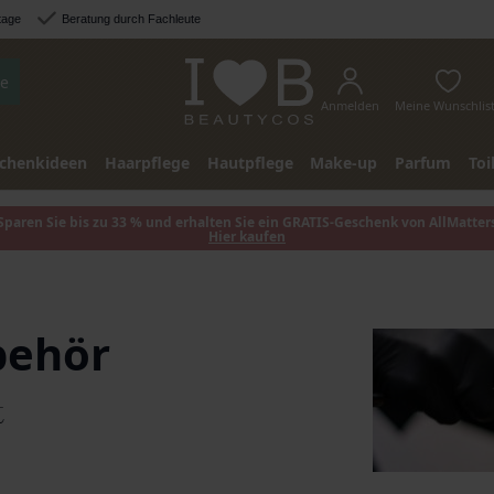
tage
Beratung durch Fachleute
e
Anmelden
Meine Wunschlis
chenkideen
Haarpflege
Hautpflege
Make-up
Parfum
Toi
Sparen Sie bis zu 33 % und erhalten Sie ein GRATIS-Geschenk von AllMatter
Hier kaufen
behör
t