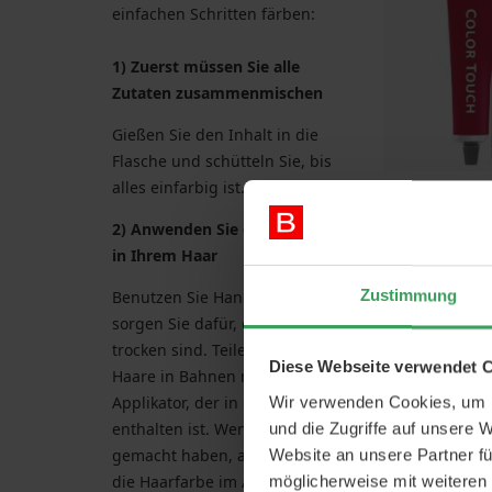
einfachen Schritten färben:
1) Zuerst müssen Sie alle
Zutaten zusammenmischen
Gießen Sie den Inhalt in die
Flasche und schütteln Sie, bis
alles einfarbig ist.
Wella Profe
Touch 9/0 Ve
2) Anwenden Sie die Haarfarbe
Demi‑Perman
in Ihrem Haar
C
6
Zustimmung
Benutzen Sie Handschuhe und
Preis
sorgen Sie dafür, dass die Haare
179,1
trocken sind. Teilen Sie die
In den 
Diese Webseite verwendet 
Haare in Bahnen mit Hilfe des
Applikator, der in der Packung
Wir verwenden Cookies, um I
enthalten ist. Wenn Sie das
und die Zugriffe auf unsere 
gemacht haben, anwenden Sie
Website an unsere Partner fü
die Haarfarbe im Ansatz.
möglicherweise mit weiteren