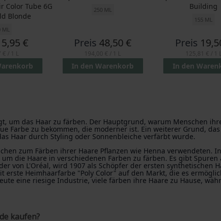
r Color Tube 6G
Building
250 ML
ld Blonde
155 ML
0 ML
5,95 €
Preis
48,50 €
Preis
19,5
 €
/ 1 L
194,00 €
/ 1 L
125,81 €
/ 1 
Warenkorb
In den Warenkorb
In den Waren
t, um das Haar zu färben. Der Hauptgrund, warum Menschen ihre 
ue Farbe zu bekommen, die moderner ist. Ein weiterer Grund, das 
s Haar durch Styling oder Sonnenbleiche verfärbt wurde.
nschen zum Färben ihrer Haare Pflanzen wie Henna verwendeten. 
 um die Haare in verschiedenen Farben zu färben. Es gibt Spuren
er von L'Oréal, wird 1907 als Schöpfer der ersten synthetischen 
 erste Heimhaarfarbe "Poly Color" auf den Markt, die es ermöglic
eute eine riesige Industrie, viele färben ihre Haare zu Hause, wä
.de kaufen?