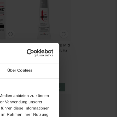
Zero 5NN
Goldwell Topchic Zero 7B Mid
xtra
Beige Blonde Permanent Hair
Color
60 ML
Über Cookies
 €
Preis
6,75 €
L
112,50 €
/ 1 L
korb
In den Warenkorb
 Medien anbieten zu können
hrer Verwendung unserer
 führen diese Informationen
ie im Rahmen Ihrer Nutzung