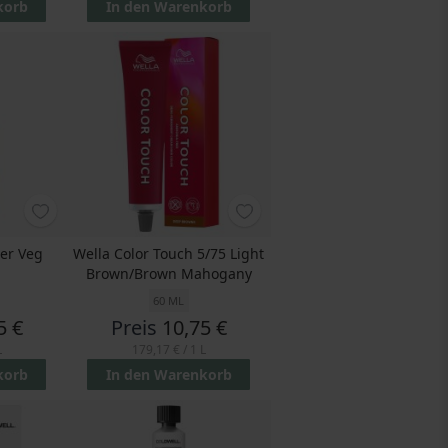
korb
In den Warenkorb
wer Veg
Wella Color Touch 5/75 Light
Brown/Brown Mahogany
60 ML
5 €
Preis
10,75 €
L
179,17 €
/ 1 L
korb
In den Warenkorb