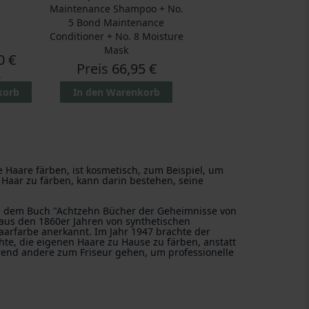
Maintenance Shampoo + No.
5 Bond Maintenance
Conditioner + No. 8 Moisture
Mask
0 €
Preis
66,95 €
L
korb
In den Warenkorb
Haare färben, ist kosmetisch, zum Beispiel, um
Haar zu färben, kann darin bestehen, seine
In dem Buch "Achtzehn Bücher der Geheimnisse von
 aus den 1860er Jahren von synthetischen
Haarfarbe anerkannt. Im Jahr 1947 brachte der
hte, die eigenen Haare zu Hause zu färben, anstatt
hrend andere zum Friseur gehen, um professionelle