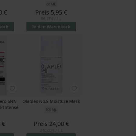
60 ML
0 €
Preis
5,95 €
99,17 €
/ 1 L
korb
In den Warenkorb
Zero 6NN
Olaplex No.8 Moisture Mask
e Intense
100 ML
 €
Preis
24,00 €
240,00 €
/ 1 L