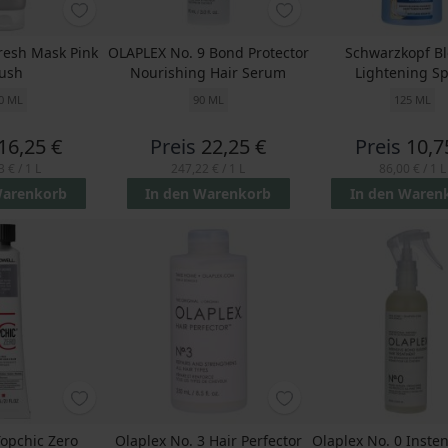
Fresh Mask Pink
OLAPLEX No. 9 Bond Protector
Schwarzkopf B
lush
Nourishing Hair Serum
Lightening S
0 ML
90 ML
125 ML
16,25 €
Preis
22,25 €
Preis
10,7
3 €
/ 1 L
247,22 €
/ 1 L
86,00 €
/ 1 L
Warenkorb
In den Warenkorb
In den Waren
Topchic Zero
Olaplex No. 3 Hair Perfector
Olaplex No. 0 Inste