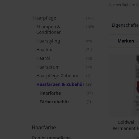
Nur verfügbare A
Haarpflege
Artikel
363
Eigenschaft
Shampoo &
Artikel
189
Conditioner
Haarstyling
Marken
Artikel
89
Haarkur
Artikel
71
Haaröl
Artikel
13
Haarserum
Artikel
19
Haarpflege-Zubehör
Artikel
1
Haarfarben & Zubehör
Artikel
28
Haarfarbe
Artikel
21
Färbezubehör
Artikel
1
Goldwell 
Haarfarbe
Permanent H
6
Es gibt unendliche