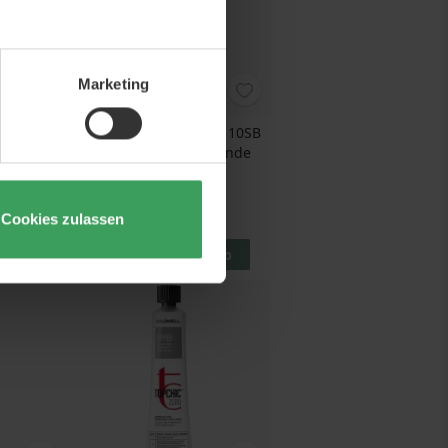
Marketing
ro 9V Very
Goldwell Topchic Zero 10SB
londe
Extra Light Silver Blonde
60 ML
 €
Preis
7,95 €
Cookies zulassen
132,50 €
/ 1 L
korb
In den Warenkorb