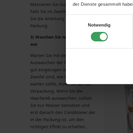
Massieren Sie nun alles gut ein.
der Dienste gesammelt habe
Falls Sie im Zweifel sind, lesen
Einwilligungsauswahl
Sie die Anleitung in der
Notwendig
Packung.
3) Waschen Sie nun die Farbe
Goldwell To
aus
(Dark Nat
6
Warten Sie mit dem
Preis
Auswaschen der Farbe, bis Sie
112,5
gut eingezogen ist. Falls Sie im
In den 
Zweifel sind, wie lange man
warten sollte, lesen Sie auf der
Verpackung. Wenn Sie die
Haarfareb auswaschen, sollten
Sie nur Wasser benutzen und
erst danach den Conditioner der
in der Packung ist, um den
richtigen Effekt zu erhalten.