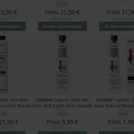
250 ML
5,95 €
Preis
21,50 €
Preis
21,5
 €
/ 1 L
86,00 €
/ 1 L
86,00 €
/ 1 L
Warenkorb
In den Warenkorb
In den Waren
pchic Zero 9NA
Goldwell Topchic Zero Hair
Goldwell Topchic 
tural Ash Blonde
Color 8SB (Light Silver Blonde)
Dark Natural Blond
0 ML
60 ML
60 ML
21,50 €
Preis
5,95 €
Preis
5,95
 €
/ 1 L
99,17 €
/ 1 L
99,17 €
/ 1 L