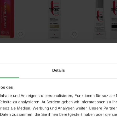
ssionals Color
Goldwell Topchic Zero Light
Goldwell Topchic 
ry Light Blonde
Ash Pearl Blonde 8AP
Light Brown E
ent Cream Hair
60 ML
60 ML
olor
0 ML
Details
10,75 €
Preis
8,75 €
Preis
6,75
7 €
/ 1 L
145,83 €
/ 1 L
112,50 €
/ 1 
Warenkorb
In den Warenkorb
In den Waren
Cookies
nhalte und Anzeigen zu personalisieren, Funktionen für soziale
Website zu analysieren. Außerdem geben wir Informationen zu I
r soziale Medien, Werbung und Analysen weiter. Unsere Partner
 Daten zusammen, die Sie ihnen bereitgestellt haben oder die s