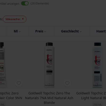
28
Elemente
rtikel anzeigen
en
Silikonefrei
Ml
Preis
Geschlecht
Haart
Topchic Zero
Goldwell Topchic Zero The
Goldwell Topchic 
air Color 9NN
Naturals 7NA Mid Natural Ash
Light Natural B
Blonde
0 ML
250 ML