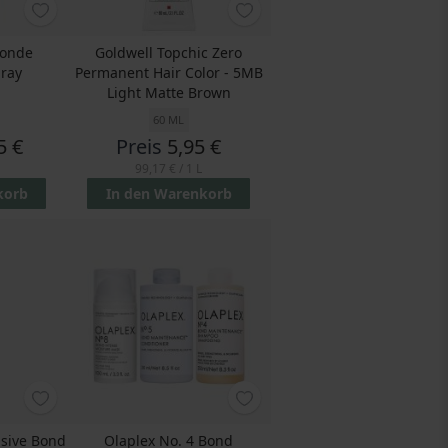
londe
Goldwell Topchic Zero
pray
Permanent Hair Color - 5MB
Light Matte Brown
60 ML
5 €
Preis
5,95 €
99,17 €
/ 1 L
korb
In den Warenkorb
nsive Bond
Olaplex No. 4 Bond