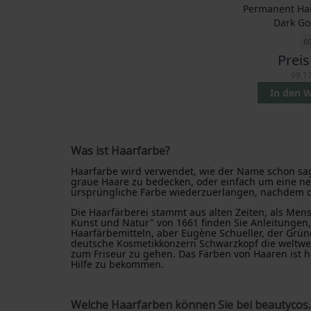
Permanent Hai
Dark Go
6
Preis
99,17
In den 
Was ist Haarfarbe?
Haarfarbe wird verwendet, wie der Name schon sag
graue Haare zu bedecken, oder einfach um eine ne
ursprüngliche Farbe wiederzuerlangen, nachdem da
Die Haarfärberei stammt aus alten Zeiten, als Me
Kunst und Natur" von 1661 finden Sie Anleitungen,
Haarfärbemitteln, aber Eugène Schueller, der Gründ
deutsche Kosmetikkonzern Schwarzkopf die weltweit
zum Friseur zu gehen. Das Färben von Haaren ist h
Hilfe zu bekommen.
Welche Haarfarben können Sie bei beautycos