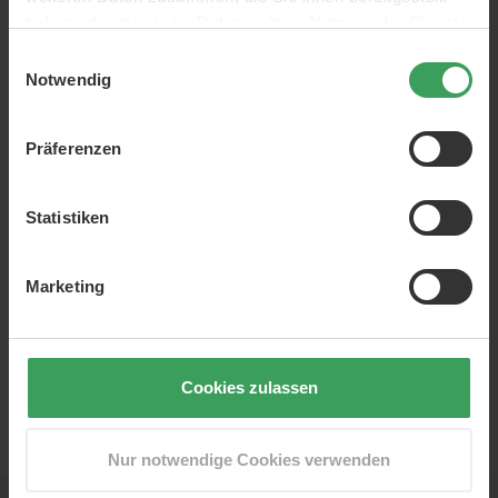
haben oder die sie im Rahmen Ihrer Nutzung der Dienste
Ein
flüssiger Eyeliner
ist hochpigmentiert und verändert sich
gesammelt haben.
den ganzen Tag nicht. Wir bieten Ihnen eine so gute
Einwilligungsauswahl
Farbauswahl.
Notwendig
Egal, ob Sie eine lang anhaltende, wasserfeste Formel
suchen, die nicht verschmiert oder eine winzig kleine Spitze,
Präferenzen
mit der Sie die feinsten Striche ziehen wollen... wir haben alle
für Sie in unserem Sortiment.
Statistiken
Marketing
Cookies zulassen
EUR
Nur notwendige Cookies verwenden