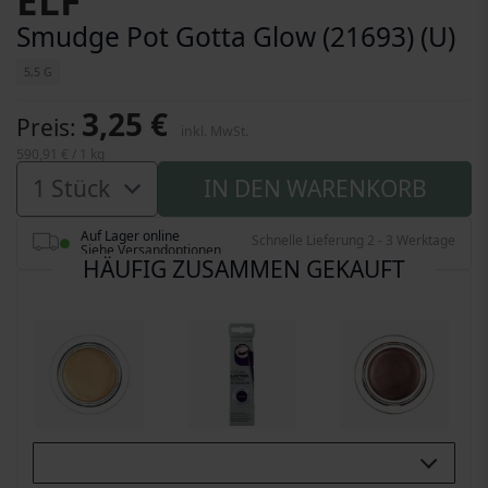
ELF
Smudge Pot Gotta Glow (21693) (U)
5,5 G
3,25 €
Preis
inkl. MwSt.
590,91 €
/ 1 kg
IN DEN WARENKORB
Auf Lager online
Schnelle Lieferung 2 - 3 Werktage
Siehe Versandoptionen
HÄUFIG ZUSAMMEN GEKAUFT
Buy All 3: