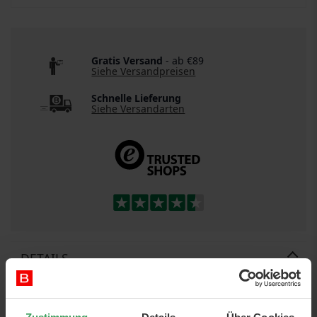
Gratis Versand
- ab €89
Siehe Versandpreisen
Schnelle Lieferung
Siehe Versandarten
DETAILS
Artikelnr.:
88033389157206
Kategorie:
Make-up
Augen
Lidschatten
Eyeliner