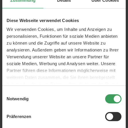
Zustimmung
Details
Über Cookies
Flüssiger Eyeliner
Marken:
Elf
Diese Webseite verwendet Cookies
ml:
5,5 g
Wir verwenden Cookies, um Inhalte und Anzeigen zu
Eigenschaften:
Vegan
Ohne Parfum
personalisieren, Funktionen für soziale Medien anbieten
Feuchtigkeitsspendend
zu können und die Zugriffe auf unsere Website zu
Umweltplakette:
Cruelty Free
analysieren. Außerdem geben wir Informationen zu Ihrer
Verwendung unserer Website an unsere Partner für
soziale Medien, Werbung und Analysen weiter. Unsere
Partner führen diese Informationen möglicherweise mit
weiteren Daten zusammen, die Sie ihnen bereitgestellt
ÜBER DAS PRODUKT
haben oder die sie im Rahmen Ihrer Nutzung der Dienste
gesammelt haben.
Einwilligungsauswahl
Dieses Produkt hat eine schöne Gelformel, die leicht über
Notwendig
die Haut gleitet.
Hat eine langanhaltende Wirkung, sodass Sie den ganzen
Präferenzen
Tag über ein schönes, seidiges Ergebnis haben.
Enthält Vitamin E als Conditioner und hat eine extra