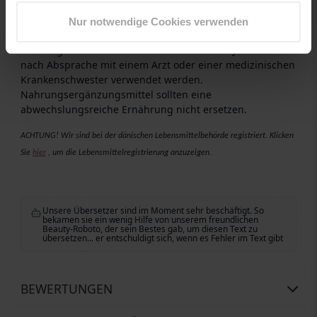
2 Tabletten täglich für Erwachsene und Kinder ab 11
Jahren in Verbindung mit einer Mahlzeit. Die Tagesdosis
Nur notwendige Cookies verwenden
sollte nicht überschritten werden. Sollte von
schwangeren Frauen oder Kindern unter 11 Jahren nur
nach Absprache mit einem Arzt oder einer medizinischen
Krankenschwester verwendet werden.
Nahrungsergänzungsmittel sollten eine
abwechslungsreiche Ernährung nicht ersetzen.
ACHTUNG! Wir sind bei der dänischen Lebensmittelbehörde registriert. Klicken
Sie
hier
, um die Lebensmittelregistrierung anzuzeigen.
Unsere Übersetzer sind im Moment sehr beschäftigt. So
bekamen sie ein wenig Hilfe von unserem freundlichen
Beauty-Roboto, der sein Bestes gab, um diesen Text zu
übersetzen... er entschuldigt sich, wenn es Fehler im Text gibt
BEWERTUNGEN