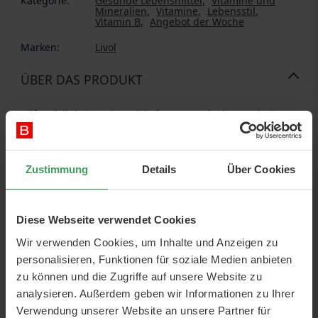
Kategorie:
Gesunde Lebensmittel
Vitamine und
Mineralien
Vitamine
Lebensstil
Vitamin B
Angebot der Woche
Marken:
Livol
ÜBER DAS PRODUKT
Hilft Müdigkeit und Erschöpfung zu reduzieren. Livol
Mono Strong Komplex B enthält 7 B-Vitamine. Vitamin B6
und B12 helfen, Müdigkeit und Erschöpfung zu
reduzieren. Riboflavin trägt zur Erhaltung normaler Haut
Zustimmung
Details
Über Cookies
und Schleimhäute bei. Thiamin hilft bei einer normalen
Herzfunktion.
Diese Webseite verwendet Cookies
2 Tabletten enthalten:
Wir verwenden Cookies, um Inhalte und Anzeigen zu
personalisieren, Funktionen für soziale Medien anbieten
Thiamin (B1)
28
mg
2546%
zu können und die Zugriffe auf unsere Website zu
Riboflavin (B2)
22
mg
1572%
analysieren. Außerdem geben wir Informationen zu Ihrer
Verwendung unserer Website an unsere Partner für
Niacin
120
mg
750%