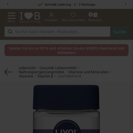
Zum Inhalt springen
Schnelle Lieferung - 2 - 3 Werktage
0
Anmelden
Meine Wunschliste
Warenkorb
Menü
Navigation umschalten
Suche
Sparen Sie bis zu 33 % und erhalten Sie ein GRATIS-Geschenk von
AllMatters
Lebensstil
Gesunde Lebensmittel
Nahrungsergänzungsmittel
Vitamine und Mineralien
Vitamine
Vitamin B
Livol Vitamin B
Zum Ende der Bildgalerie springen