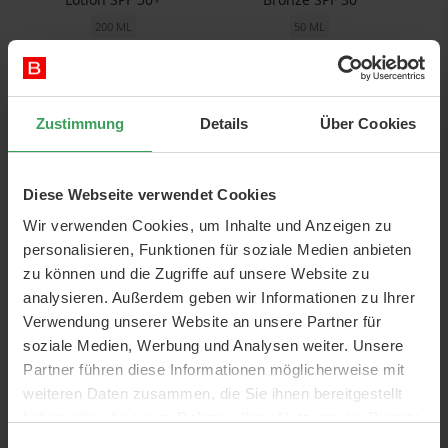
200 ML
50 ML
Preis
15,50 €
Preis
66,95 €
77,50 €
/ 1 L
1.339,00 €
/ 1 L
In den Warenkorb
In den Warenkorb
Zustimmung
Details
Über Cookies
NUR WENIGE AM LAGER
NUR WENIGE AM LAGER
Diese Webseite verwendet Cookies
Wir verwenden Cookies, um Inhalte und Anzeigen zu
personalisieren, Funktionen für soziale Medien anbieten
zu können und die Zugriffe auf unsere Website zu
analysieren. Außerdem geben wir Informationen zu Ihrer
Verwendung unserer Website an unsere Partner für
Coola Classic Face Sunscreen
Coola Dew Good Illuminating
soziale Medien, Werbung und Analysen weiter. Unsere
Cucumber SPF 30
Serum Blue Screen SPF 30
Partner führen diese Informationen möglicherweise mit
50 ML
35 ML
weiteren Daten zusammen, die Sie ihnen bereitgestellt
Preis
36,00 €
Preis
50,75 €
haben oder die sie im Rahmen Ihrer Nutzung der Dienste
720,00 €
/ 1 L
1.450,00 €
/ 1 L
gesammelt haben.