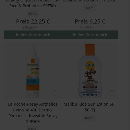
Rice & Probiotics SPF50+
200 ML
50 ML
Preis
22,25 €
Preis
6,25 €
445,00 €
/ 1 L
31,25 €
/ 1 L
In den Warenkorb
In den Warenkorb
La Roche-Posay Anthelios
Malibu Kids Sun Lotion SPF
UVMune 400 Dermo-
50 (F)
Pediatrics Invisible Spray
100 ML
SPF50+
200 ML