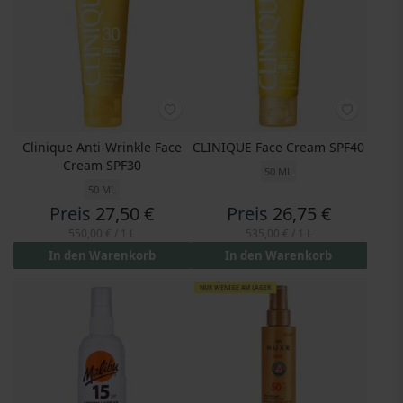
Clinique Anti-Wrinkle Face
CLINIQUE Face Cream SPF40
Cream SPF30
50 ML
50 ML
Preis
27,50 €
Preis
26,75 €
550,00 €
/ 1 L
535,00 €
/ 1 L
In den Warenkorb
In den Warenkorb
NUR WENIGE AM LAGER