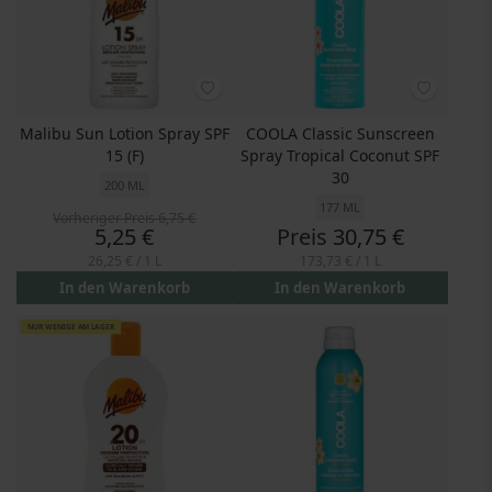
Malibu Sun Lotion Spray SPF
COOLA Classic Sunscreen
15 (F)
Spray Tropical Coconut SPF
30
200 ML
177 ML
Vorheriger Preis
6,75 €
Preis
5,25 €
Preis
30,75 €
26,25 €
/ 1 L
173,73 €
/ 1 L
In den Warenkorb
In den Warenkorb
NUR WENIGE AM LAGER