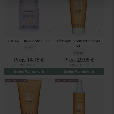
ARGANOUR Avocado Olie
Lille Kanin Sunscreen SPF
50+
50 ML
200 ML
Preis
14,75 €
Preis
29,95 €
295,00 €
/ 1 L
149,75 €
/ 1 L
In den Warenkorb
In den Warenkorb
BUY 1 - GET 1 FREE GIFT
BUY 1 - GET 1 FREE GIFT