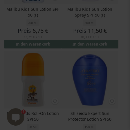
Malibu Kids Sun Lotion SPF
Malibu Kids Sun Lotion
50 (F)
Spray SPF 50 (F)
200 ML
300 ML
Preis
6,75 €
Preis
11,50 €
33,75 €
/ 1 L
38,33 €
/ 1 L
In den Warenkorb
In den Warenkorb
1
Malibu Kids Roll-On Lotion
Shiseido Expert Sun
SPF50
Protector Lotion SPF50
50 ML
150 ML