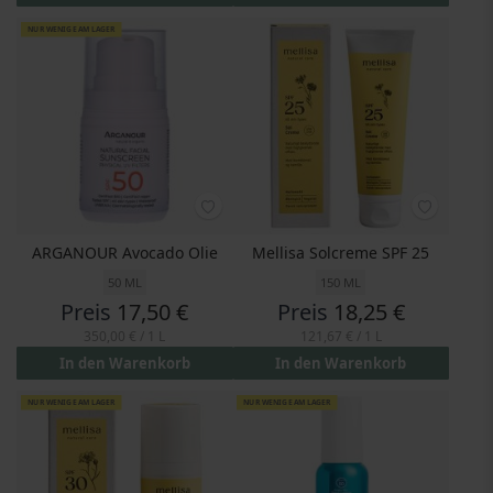
NUR WENIGE AM LAGER
ARGANOUR Avocado Olie
Mellisa Solcreme SPF 25
50 ML
150 ML
Preis
17,50 €
Preis
18,25 €
350,00 €
/ 1 L
121,67 €
/ 1 L
In den Warenkorb
In den Warenkorb
NUR WENIGE AM LAGER
NUR WENIGE AM LAGER