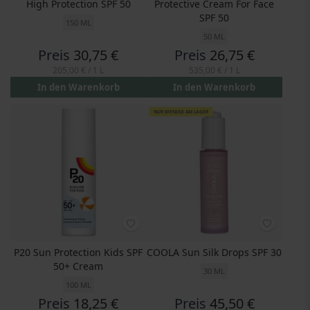
High Protection SPF 50
Protective Cream For Face
SPF 50
150 ML
50 ML
Preis
30,75 €
Preis
26,75 €
205,00 €
/ 1 L
535,00 €
/ 1 L
In den Warenkorb
In den Warenkorb
NUR WENIGE AM LAGER
P20 Sun Protection Kids SPF
COOLA Sun Silk Drops SPF 30
50+ Cream
30 ML
100 ML
Preis
18,25 €
Preis
45,50 €