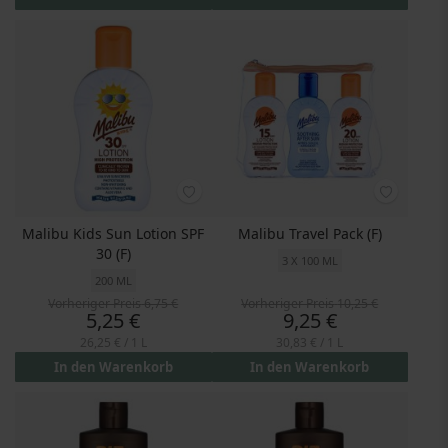
Malibu Kids Sun Lotion SPF
Malibu Travel Pack (F)
30 (F)
3 X 100 ML
200 ML
Vorheriger Preis
6,75 €
Vorheriger Preis
10,25 €
Preis
Preis
5,25 €
9,25 €
26,25 €
/ 1 L
30,83 €
/ 1 L
In den Warenkorb
In den Warenkorb