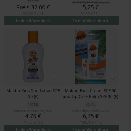
Vorheriger Preis
7,50 €
Preis
Preis
32,00 €
5,25 €
160,00 €
/ 1 L
52,50 €
/ 1 L
In den Warenkorb
In den Warenkorb
Malibu Kids Sun Lotion SPF
Malibu Face Cream SPF 50
30 (F)
and Lip Care Balm SPF 30 (F)
100 ML
40 ML
Vorheriger Preis
6,75 €
Vorheriger Preis
8,25 €
Preis
Preis
4,75 €
6,75 €
47,50 €
/ 1 L
168,75 €
/ 1 L
In den Warenkorb
In den Warenkorb