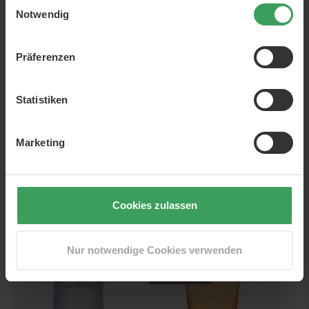
Einwilligungsauswahl
In den Warenkorb
In den Warenkorb
Notwendig
NUR WENIGE AM LAGER
Präferenzen
Statistiken
Marketing
Coola Skinny Dip Sheer
Coola Classic Sunscreen
Mineral Lipux SPF 30
Stick Tropical Coconut
Cookies zulassen
4,2 G
17 G
Preis
22,75 €
Preis
26,75 €
5.416,67 €
/ 1 kg
1.573,53 €
/ 1 kg
Nur notwendige Cookies verwenden
In den Warenkorb
In den Warenkorb
BUY 1 - GET 1 FREE GIFT