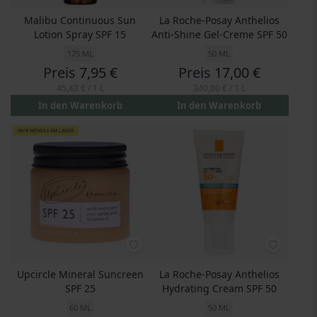
Malibu Continuous Sun
La Roche-Posay Anthelios
Lotion Spray SPF 15
Anti-Shine Gel-Creme SPF 50
175 ML
50 ML
Preis
7,95 €
Preis
17,00 €
45,43 €
/ 1 L
340,00 €
/ 1 L
In den Warenkorb
In den Warenkorb
NUR WENIGE AM LAGER
Upcircle Mineral Suncreen
La Roche-Posay Anthelios
SPF 25
Hydrating Cream SPF 50
60 ML
50 ML