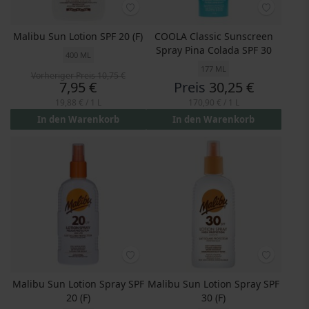
Malibu Sun Lotion SPF 20 (F)
COOLA Classic Sunscreen
Spray Pina Colada SPF 30
400 ML
177 ML
Vorheriger Preis
10,75 €
Preis
7,95 €
Preis
30,25 €
19,88 €
/ 1 L
170,90 €
/ 1 L
In den Warenkorb
In den Warenkorb
Malibu Sun Lotion Spray SPF
Malibu Sun Lotion Spray SPF
20 (F)
30 (F)