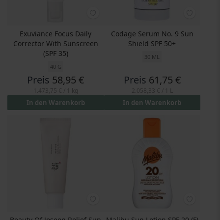
Exuviance Focus Daily
Codage Serum No. 9 Sun
Corrector With Sunscreen
Shield SPF 50+
(SPF 35)
30 ML
40 G
Preis
58,95 €
Preis
61,75 €
1.473,75 €
/ 1 kg
2.058,33 €
/ 1 L
In den Warenkorb
In den Warenkorb
Beauty Of Joseon Relief Sun
Malibu Sun Lotion SPF 20 (F)