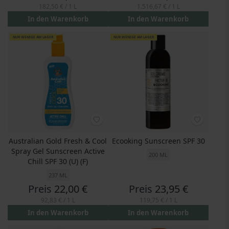
182,50 €
/ 1 L
1.516,67 €
/ 1 L
In den Warenkorb
In den Warenkorb
NUR WENIGE AM LAGER
NUR WENIGE AM LAGER
Australian Gold Fresh & Cool
Ecooking Sunscreen SPF 30
Spray Gel Sunscreen Active
200 ML
Chill SPF 30 (U) (F)
237 ML
Preis
22,00 €
Preis
23,95 €
92,83 €
/ 1 L
119,75 €
/ 1 L
In den Warenkorb
In den Warenkorb