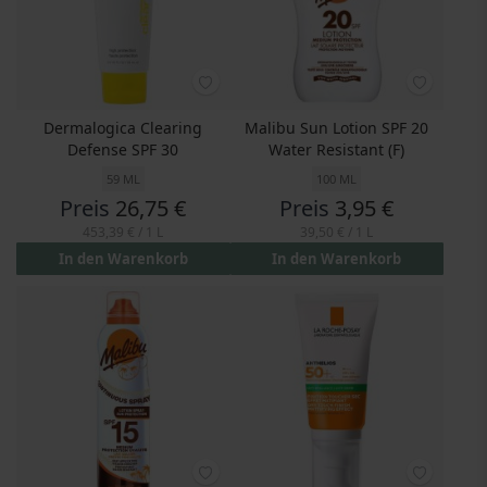
Dermalogica Clearing
Malibu Sun Lotion SPF 20
Defense SPF 30
Water Resistant (F)
59 ML
100 ML
Preis
26,75 €
Preis
3,95 €
453,39 €
/ 1 L
39,50 €
/ 1 L
In den Warenkorb
In den Warenkorb