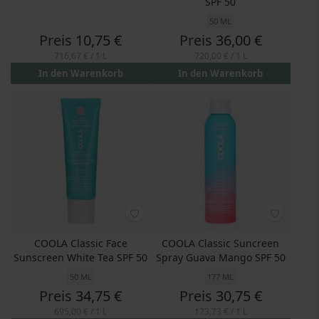
SPF 50
50 ML
Preis
10,75 €
Preis
36,00 €
716,67 €
/ 1 L
720,00 €
/ 1 L
In den Warenkorb
In den Warenkorb
COOLA Classic Face
COOLA Classic Suncreen
Sunscreen White Tea SPF 50
Spray Guava Mango SPF 50
50 ML
177 ML
Preis
34,75 €
Preis
30,75 €
695,00 €
/ 1 L
173,73 €
/ 1 L