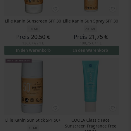
Lille Kanin Sunscreen SPF 30
Lille Kanin Sun Spray SPF 30
150 ML
200 ML
Preis
20,50 €
Preis
21,75 €
136,67 €
/ 1 L
108,75 €
/ 1 L
In den Warenkorb
In den Warenkorb
BUY 1 - GET 1 FREE GIFT
Lille Kanin Sun Stick SPF 50+
COOLA Classic Face
Sunscreen Fragrance Free
15 ML