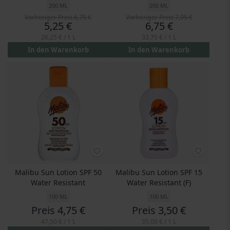
200 ML
200 ML
Vorheriger Preis
6,75 €
Vorheriger Preis
7,95 €
Preis
Preis
5,25 €
6,75 €
26,25 €
/ 1 L
33,75 €
/ 1 L
In den Warenkorb
In den Warenkorb
Malibu Sun Lotion SPF 50
Malibu Sun Lotion SPF 15
Water Resistant
Water Resistant (F)
100 ML
100 ML
Preis
4,75 €
Preis
3,50 €
47,50 €
/ 1 L
35,00 €
/ 1 L