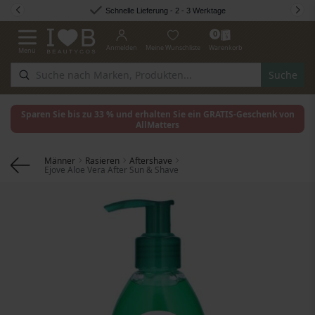
Zum Inhalt springen
Schnelle Lieferung - 2 - 3 Werktage
0
Anmelden
Meine Wunschliste
Warenkorb
Menü
Navigation umschalten
Suche
Sparen Sie bis zu 33 % und erhalten Sie ein GRATIS-Geschenk von
AllMatters
Männer
Rasieren
Aftershave
Ejove Aloe Vera After Sun & Shave
Zum Ende der Bildgalerie springen