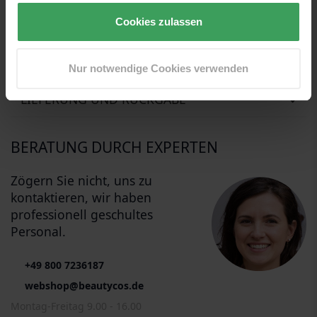
Beauty-Roboto, der sein Bestes gab, um diesen Text zu
übersetzen... er entschuldigt sich, wenn es Fehler im Text gibt
Cookies zulassen
BEWERTUNGEN
Nur notwendige Cookies verwenden
LIEFERUNG UND RÜCKGABE
BERATUNG DURCH EXPERTEN
Zögern Sie nicht, uns zu
kontaktieren, wir haben
professionell geschultes
Personal.
+49 800 7236187
webshop@beautycos.de
Montag-Freitag 9.00 - 16.00