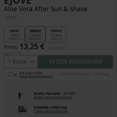
EJOVE
Aloe Vera After Sun & Shave
200 ML
50ml
200ml
500ml
7,50 €
13,25 €
23,50 €
150,00 € / 1L
66,25 € / 1L
47,00 € / 1L
13,25 €
Preis
inkl. MwSt.
66,25 €
/ 1 L
IN DEN WARENKORB
Auf Lager online
Schnelle Lieferung 2 - 3 Werktage
Siehe Versandoptionen
Gratis Versand
- ab €89
Siehe Versandpreisen
Schnelle Lieferung
Siehe Versandarten