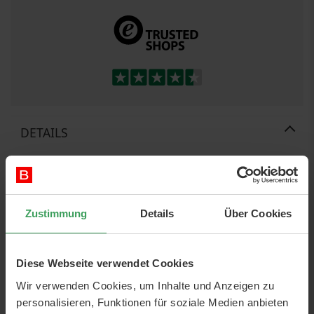
DETAILS
Artikelnr.:
1732277093
Kategorie:
Hautpflege
Männer
Sonnenschutz
Rasieren
After Sun
Rasieren
Aftershave
Haarentfernung
Zustimmung
Details
Über Cookies
Marken:
Ejove
ml:
200 ml
Diese Webseite verwendet Cookies
Wir verwenden Cookies, um Inhalte und Anzeigen zu
Eigenschaften:
Pflege
Nahrhaft
Beruhigend
personalisieren, Funktionen für soziale Medien anbieten