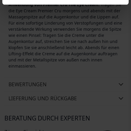
Anwendung von Premier Cru The Eye Cream:
Tragen Sie
die Eye Cream Premier Cru morgens und abends mit der
Massagespitze auf die Augenkontur und die Lippen auf.
Für eine sofortige Linderung von Verstopfungen und eine
verstärkende Wirkung verwenden Sie morgens die Spitze
wie einen Pinsel: Tragen Sie die Creme unter die
Augenkontur auf, streichen Sie sie nach außen hin und
klopfen Sie sie anschließend leicht ab. Abends für einen
Lifting-Effekt die Creme auf die Augenkontur auftragen
und mit der Metallspitze von außen nach innen
einmassieren.
BEWERTUNGEN
LIEFERUNG UND RÜCKGABE
BERATUNG DURCH EXPERTEN