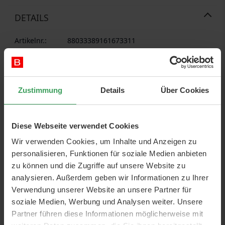
DETAILS
Artikelnr.:
88033389161673311
Kategorie:
Hautpflege
Gesicht
Augencreme
Marken:
Caudalie
Zustimmung
Details
Über Cookies
ml:
15 ml
Eigenschaften:
Vegan
Pflege
Straffend
Nahrhaft
Verzachtend
Diese Webseite verwendet Cookies
Hauttyp:
Trockene Haut
Reife Haut
Alle
Wir verwenden Cookies, um Inhalte und Anzeigen zu
Hauttypen
personalisieren, Funktionen für soziale Medien anbieten
zu können und die Zugriffe auf unsere Website zu
ÜBER DAS PRODUKT
analysieren. Außerdem geben wir Informationen zu Ihrer
Verwendung unserer Website an unsere Partner für
CAUDALIE Premier Cru The Eye Cream
soziale Medien, Werbung und Analysen weiter. Unsere
Diese Augencreme ist für Sie, die Linien und Fältchen um
Partner führen diese Informationen möglicherweise mit
Ihre Augen, Lippen und Augenringe reduzieren möchten.