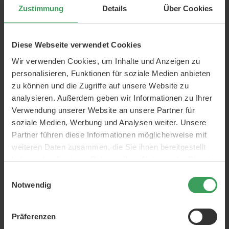
Zustimmung
Details
Über Cookies
Artikelnr.:
88033389160466
Kategorie:
Hautpflege
Gesicht
Gesichtsreiniger
Diese Webseite verwendet Cookies
Marken:
Caudalie
Wir verwenden Cookies, um Inhalte und Anzeigen zu
ml:
200 ml
personalisieren, Funktionen für soziale Medien anbieten
zu können und die Zugriffe auf unsere Website zu
Eigenschaften:
Sulfatfrei
Silikonefrei
Reinigung
Parabenefrei
Beruhigend
analysieren. Außerdem geben wir Informationen zu Ihrer
Verwendung unserer Website an unsere Partner für
Hauttyp:
Alle Hauttypen
soziale Medien, Werbung und Analysen weiter. Unsere
ÜBER DAS PRODUKT
Partner führen diese Informationen möglicherweise mit
weiteren Daten zusammen, die Sie ihnen bereitgestellt
haben oder die sie im Rahmen Ihrer Nutzung der Dienste
CAUDALIE Vinoclean Cleansing Almond Milk
gesammelt haben.
Einwilligungsauswahl
Diese Reinigungsmilch entfernt Make-up von Gesicht,
Notwendig
Hals und Augen.
Die Reinigungsmilch ist mit pflegenden und
Präferenzen
beruhigenden Inhaltsstoffen angereichert und