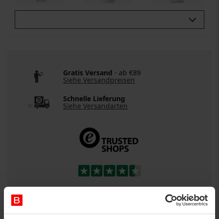
Buy All 3:
Gratis Versand
- ab €89
Siehe Versandpreisen
Schnelle Lieferung
Siehe Versandarten
DETAILS