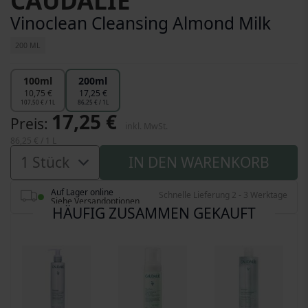
CAUDALIE
Vinoclean Cleansing Almond Milk
200 ML
100ml
200ml
10,75 €
17,25 €
107,50 € / 1L
86,25 € / 1L
17,25 €
Preis
inkl. MwSt.
86,25 €
/ 1 L
IN DEN WARENKORB
Auf Lager online
Schnelle Lieferung 2 - 3 Werktage
Siehe Versandoptionen
HÄUFIG ZUSAMMEN GEKAUFT