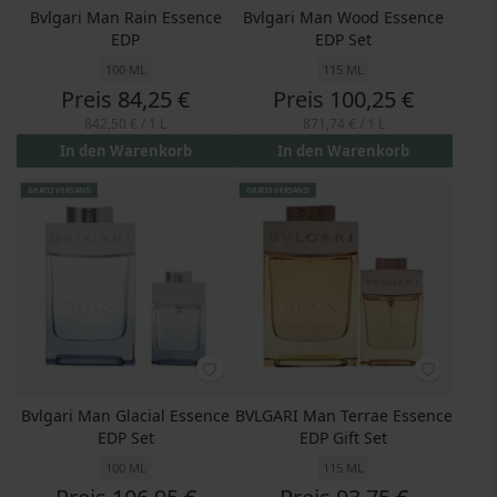
Bvlgari Man Rain Essence
Bvlgari Man Wood Essence
EDP
EDP Set
100 ML
115 ML
Preis
84,25 €
Preis
100,25 €
842,50 €
/ 1 L
871,74 €
/ 1 L
In den Warenkorb
In den Warenkorb
GRATIS VERSAND
GRATIS VERSAND
Bvlgari Man Glacial Essence
BVLGARI Man Terrae Essence
EDP Set
EDP Gift Set
100 ML
115 ML