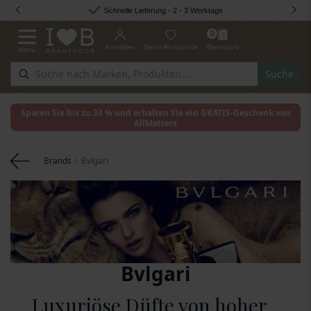
Zum Inhalt springen
Schnelle Lieferung - 2 - 3 Werktage
0
Anmelden
Meine Wunschliste
Warenkorb
Menü
Navigation umschalten
Suche
Sparen Sie bis zu 33 % und erhalten Sie ein GRATIS-Geschenk von
AllMatters
Brands
Bvlgari
Bvlgari
Luxuriöse Düfte von hoher