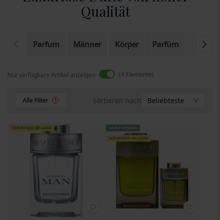
Qualität
Parfum
Männer
Körper
Parfüm
Eau de T
4
Elemente
Nur verfügbare Artikel anzeigen
Sortieren nach
Alle Filter
1
NUR WENIGE AM LAGER
GRATIS VERSAND
NUR WENIGE AM LAGER