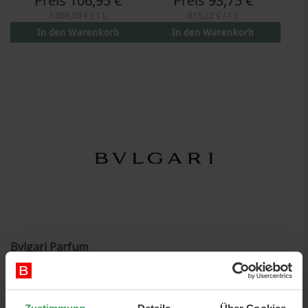
Preis
106,95 €
Preis
93,75 €
1.069,50 €
/ 1 L
815,22 €
/ 1 L
In den Warenkorb
In den Warenkorb
Bvlgari Parfum
Fantastische und luxuriöse
Parfums von Bvlgari
, die hohe
Qualität und Luxus ausstrahlen. Jede Flasche hat ihr eigenes
Design und dekoriert überall dort, wo Sie sie zu Hause