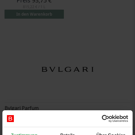
Preis
93,75 €
815,22 €
/ 1 L
In den Warenkorb
Bvlgari Parfum
Fantastische und luxuriöse
Parfums von Bvlgari
, die hohe
Qualität und Luxus ausstrahlen. Jede Flasche hat ihr eigenes
Design und dekoriert überall dort, wo Sie sie zu Hause