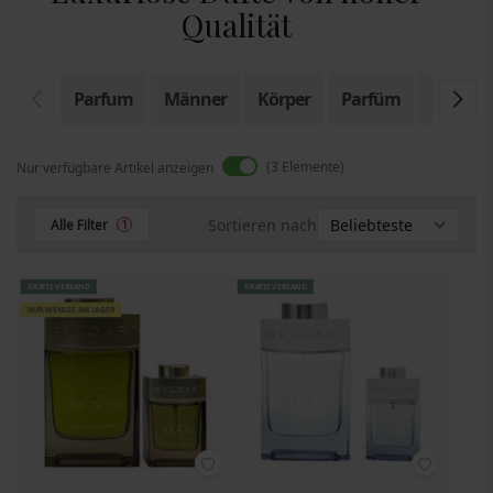
Qualität
Parfum
Männer
Körper
Parfüm
Eau de T
3
Elemente
Nur verfügbare Artikel anzeigen
Sortieren nach
Alle Filter
1
GRATIS VERSAND
GRATIS VERSAND
NUR WENIGE AM LAGER