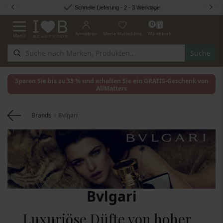
Zum Inhalt springen
Schnelle Lieferung - 2 - 3 Werktage
0
Anmelden
Meine Wunschliste
Warenkorb
Menü
Navigation umschalten
Suche
Sparen Sie bis zu 33 % und erhalten Sie ein GRATIS-Geschenk von
AllMatters
Brands
Bvlgari
Bvlgari
Luxuriöse Düfte von hoher