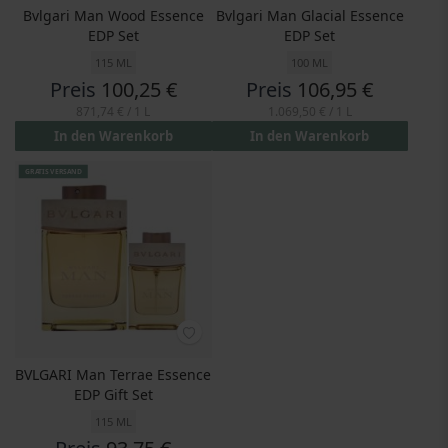
Bvlgari Man Wood Essence
Bvlgari Man Glacial Essence
EDP Set
EDP Set
115 ML
100 ML
Preis
100,25 €
Preis
106,95 €
871,74 €
/ 1 L
1.069,50 €
/ 1 L
In den Warenkorb
In den Warenkorb
GRATIS VERSAND
BVLGARI Man Terrae Essence
EDP Gift Set
115 ML