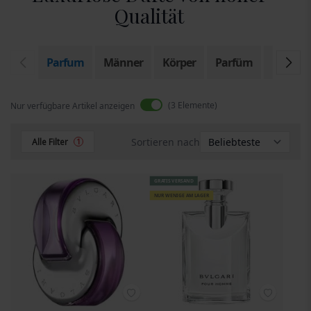
Qualität
Parfum
Männer
Körper
Parfüm
Eau de T
3
Elemente
Nur verfügbare Artikel anzeigen
Sortieren nach
Alle Filter
1
GRATIS VERSAND
NUR WENIGE AM LAGER