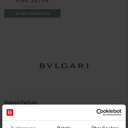
Preis
55,75 €
1.115,00 €
/ 1 L
In den Warenkorb
Bvlgari Parfum
Fantastische und luxuriöse
Parfums von Bvlgari
, die hohe
Qualität und Luxus ausstrahlen. Jede Flasche hat ihr eigenes
Design und dekoriert überall dort, wo Sie sie zu Hause