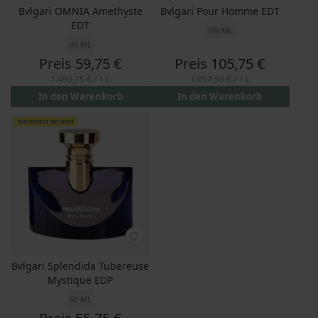
Bvlgari OMNIA Amethyste
Bvlgari Pour Homme EDT
EDT
100 ML
40 ML
Preis
59,75 €
Preis
105,75 €
1.493,75 €
/ 1 L
1.057,50 €
/ 1 L
In den Warenkorb
In den Warenkorb
NUR WENIGE AM LAGER
Bvlgari Splendida Tubereuse
Mystique EDP
50 ML