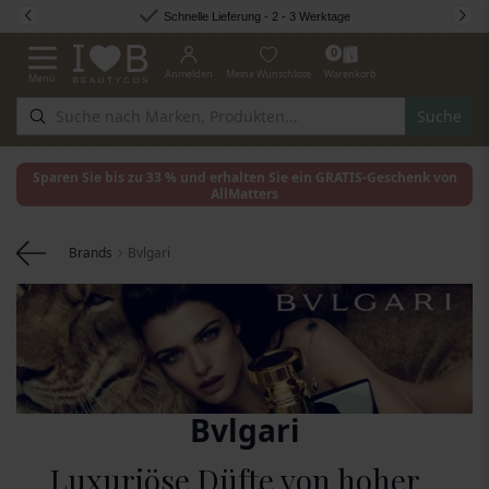
Zum Inhalt springen
Schnelle Lieferung - 2 - 3 Werktage
0
Anmelden
Meine Wunschliste
Warenkorb
Menü
Navigation umschalten
Suche
Sparen Sie bis zu 33 % und erhalten Sie ein GRATIS-Geschenk von
AllMatters
Brands
Bvlgari
Bvlgari
Luxuriöse Düfte von hoher