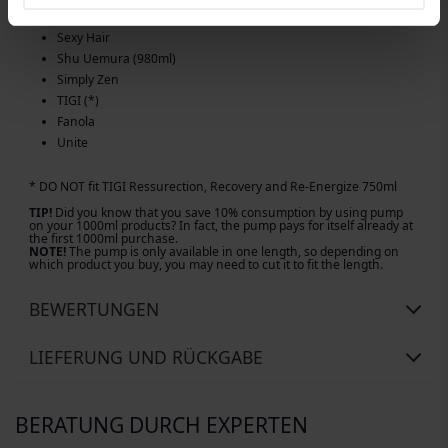
Sebastian
Sexy Hair
Shu Uemura (980ml)
Simply Zen
TIGI (*)
Fanola
Unite
* DO NOT fit TIGI Ressurection, Recovery and Re-Energize 750ml
TIP!
Did you know that you save 10% consumption by using pump
on your 1000ml products? In fact, the pump pays for itself already at
the first 1000ml purchase.
NOTE!
The pump is only available in one length, so depending on
which product you buy, you may need to cut it to fit the length.
BEWERTUNGEN
LIEFERUNG UND RÜCKGABE
BERATUNG DURCH EXPERTEN