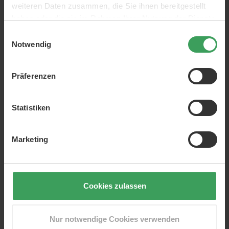
Kevin Murphy (500ml + 1000ml)
weiteren Daten zusammen, die Sie ihnen bereitgestellt
Label.m
haben oder die sie im Rahmen Ihrer Nutzung der Dienste
Lanza
gesammelt haben.
L'Oréal (1000ml + 1500ml)
Einwilligungsauswahl
Notwendig
Macadamia
Mane N Tail
Maria Nila
Präferenzen
matrix
Moroccanoil (500ml)
My.Organics
Statistiken
Neccin
Nioxin
Oribe
Marketing
Orofluido
Paul Mitchell
Philip B
purepact
Pureology
Cookies zulassen
Redken
REF (750ml)
Revlon Uniq One
Nur notwendige Cookies verwenden
Sacha Juan