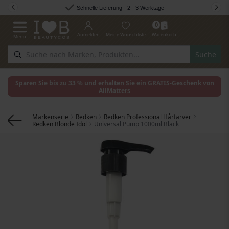
Zum Inhalt springen
Schnelle Lieferung - 2 - 3 Werktage
0
Anmelden
Meine Wunschliste
Warenkorb
Menü
Navigation umschalten
Suche
Sparen Sie bis zu 33 % und erhalten Sie ein GRATIS-Geschenk von
AllMatters
Markenserie
Redken
Redken Professional Hårfarver
Redken Blonde Idol
Universal Pump 1000ml Black
Zum Ende der Bildgalerie springen