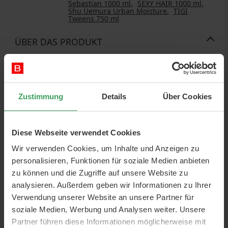
Sebastian 1000 ml
SEXY HAIR 1000 ml
Shu Uemura Urban Moisture
TIGI
Tweens 750 ml
ÜBER DAS PRODUKT
White universal pump for the following 1000ml products:
Alterna
American Crew
Zustimmung
Details
Über Cookies
Aveda
Biosilk
Bumble & Bumble
Diese Webseite verwendet Cookies
Davines Natural Tech
Davines Your Hair Assistant
Wir verwenden Cookies, um Inhalte und Anzeigen zu
Depot
personalisieren, Funktionen für soziale Medien anbieten
Echosline
zu können und die Zugriffe auf unsere Website zu
Elizabeth Arden Bath & Shower Gel
analysieren. Außerdem geben wir Informationen zu Ihrer
Glynt
ID Hair
Verwendung unserer Website an unsere Partner für
John Masters
soziale Medien, Werbung und Analysen weiter. Unsere
Kerastase
Partner führen diese Informationen möglicherweise mit