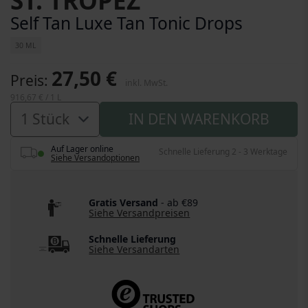
ST. TROPEZ
Self Tan Luxe Tan Tonic Drops
30 ML
27,50 €
Preis
inkl. MwSt.
916,67 €
/ 1 L
IN DEN WARENKORB
Auf Lager online
Schnelle Lieferung 2 - 3 Werktage
Siehe Versandoptionen
Gratis Versand
- ab €89
Siehe Versandpreisen
Schnelle Lieferung
Siehe Versandarten