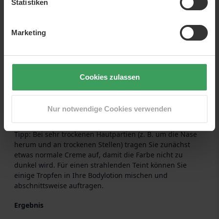
Statistiken
Gleichmäßig auf Gesicht, Hals und Dekolleté
verteilen. Augenbrauen, Haaransatz und Lippen
Marketing
aussparen.
Waschen Sie Ihre Hände nach der Anwendung
gründlich und entfernen Sie alle Produktreste von
Nägeln und Handflächen.
Lassen Sie die Farbe 4–8 Stunden einwirken.
Cookies zulassen
Vermeiden Sie während der Einwirkzeit Wasser und
Schweiß.
Wiederholen Sie die Anwendung 1–3 Mal pro Woche,
Nur notwendige Cookies verwenden
um die Farbe zu erhalten oder zu intensivieren.
Tipp: Bei sehr trockenen Hautpartien (z. B. um die Nase
herum und an trockenen Stellen) tragen Sie zunächst
etwas normale Creme auf, damit die Farbe nicht zu
dunkel wird. Für einen strahlenden Teint können Sie
einige Tropfen in Ihre Bodylotion mischen und
abschnittsweise auftragen.
Ergebnis