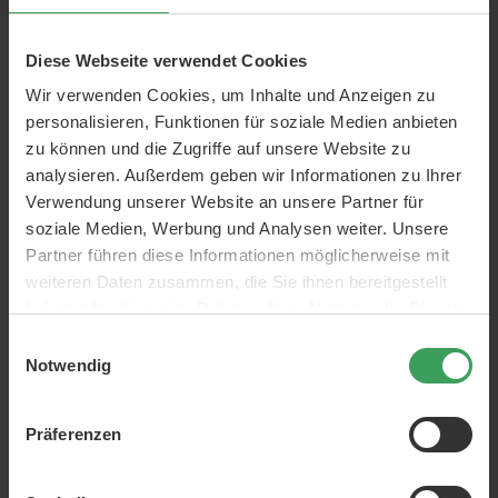
aufbaubare Farbe ergeben.
Individuell anpassbar: Je mehr Tropfen, desto
intensiver das Leuchten.
Diese Webseite verwendet Cookies
Lässt sich direkt in Ihre bestehende Hautpflege
Wir verwenden Cookies, um Inhalte und Anzeigen zu
einmischen – keine zusätzlichen Schritte.
personalisieren, Funktionen für soziale Medien anbieten
Streifenfreies Finish ohne Orangestich bei korrekter
zu können und die Zugriffe auf unsere Website zu
Anwendung.
Geeignet für alle Hauttypen und -töne, auch für
analysieren. Außerdem geben wir Informationen zu Ihrer
Anfänger.
Verwendung unserer Website an unsere Partner für
Bräunungswirkstoffe natürlichen Ursprungs und
soziale Medien, Werbung und Analysen weiter. Unsere
vegane Formel.
Partner führen diese Informationen möglicherweise mit
weiteren Daten zusammen, die Sie ihnen bereitgestellt
So verwenden Sie das Produkt
haben oder die sie im Rahmen Ihrer Nutzung der Dienste
Beginnen Sie auf gereinigter, trockener Haut. Für ein
gesammelt haben.
Einwilligungsauswahl
besonders gleichmäßiges Ergebnis können Sie Ihre
Notwendig
Haut gerne am Vortag peelen.
Mischen Sie die gewünschte Anzahl Tropfen in Ihre
Creme/Ihr Serum/Ihr Öl in Ihrer Handfläche:
Präferenzen
2–3 Tropfen: leichter, natürlicher Glanz
4–6 Tropfen: mittleres Leuchten
8–12 Tropfen: tiefere Bräune