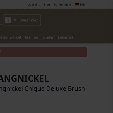
Über uns
Blog
Kundendienst
EUR
0
Warenkorb
te
lettenartikel
Männer
Kinder
Lebensstil
s
ANGNICKEL
ngnickel Chique Deluxe Brush