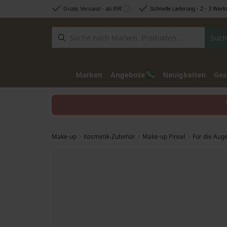
Zum Inhalt springen
Gratis Versand - ab 89€
Schnelle Lieferung - 2 - 3 Werk
Such
💸
Marken
Angebote
Neuigkeiten
Ges
Make-up
Kosmetik-Zubehör
Make-up Pinsel
Für die Aug
Zum Ende der Bildgalerie springen