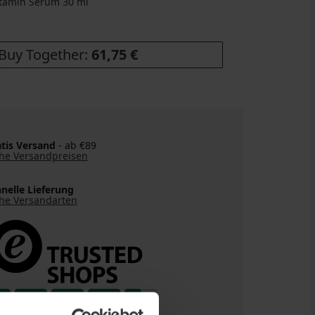
vitamin Serum
30 ml
Buy Together:
61,75 €
tis Versand
- ab €89
he Versandpreisen
nelle Lieferung
he Versandarten