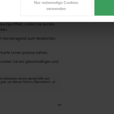
Nur notwendige Cookies
verwenden
sem vollen, dichten
ey-Eye-Effekt, indem Sie dunkle
iten.
ich hervorragend zum Verwischen
charfe Linien präzise ziehen.
rzielen Sie ein gleichmäßiges und
So bekamen sie ein wenig Hilfe von
gab, um diesen Text zu übersetzen... er