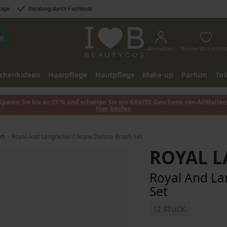
tage
Beratung durch Fachleute
e
Anmelden
Meine Wunschlis
chenkideen
Haarpflege
Hautpflege
Make-up
Parfum
Toi
Sparen Sie bis zu 33 % und erhalten Sie ein GRATIS-Geschenk von AllMatter
Hier kaufen
en
Royal And Langnickel Chique Deluxe Brush Set
ROYAL L
Royal And La
Set
12 STUCK.