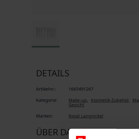
Zum Anfang der Bildgalerie springen
DETAILS
Artikelnr.:
1665491267
Kategorie:
Make-up
Kosmetik-Zubehör
Ma
Gesicht
Marken:
Royal Langnickel
ÜBER DAS PRODUKT