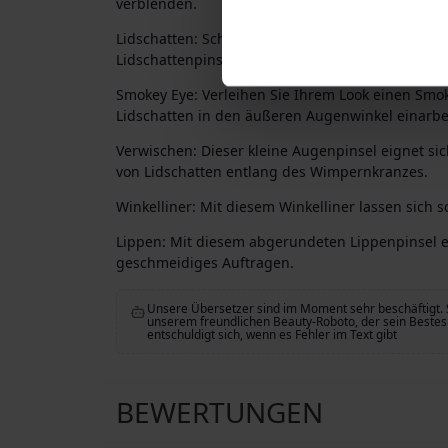
verblenden.
Lidschatten: Schattieren Sie Ihr Augenlid mit die
Lidschattenpinsel.
Smokey Eye: Verleihen Sie Ihrem Look einen Smok
Lidschatten in den äußeren Augenwinkel einarbe
Verwischen: Dieser kleine Augenpinsel eignet s
von Lidschatten entlang des Wimpernkranzes.
Winkelliner: Mit diesem Winkelliner lassen sich s
Lippen: Mit diesem abgerundeten Lippenpinsel e
geschmeidiges Auftragen.
Unsere Übersetzer sind im Moment sehr beschäftigt. 
unserem freundlichen Beauty-Roboto, der sein Bestes 
entschuldigt sich, wenn es Fehler im Text gibt
BEWERTUNGEN