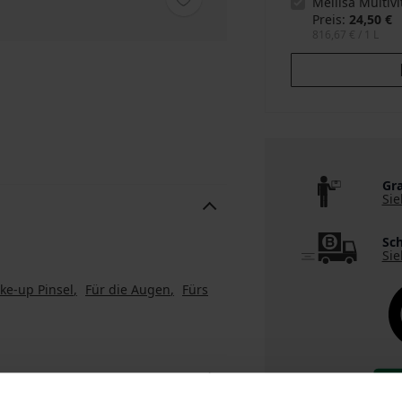
Mellisa Multi
Preis
24,50 €
816,67 €
/ 1 L
Gra
Sie
Sch
Sie
ke-up Pinsel
Für die Augen
Fürs