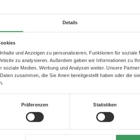
t, 12-teilig.
Details
BERATUNG DUR
 können Sie Puder aufnehmen, um
Cookies
Zögern Sie nicht, 
nhalte und Anzeigen zu personalisieren, Funktionen für soziale
wir haben profess
verwenden Sie eine Creme- oder
Website zu analysieren. Außerdem geben wir Informationen zu I
Personal.
r soziale Medien, Werbung und Analysen weiter. Unsere Partner
 Daten zusammen, die Sie ihnen bereitgestellt haben oder die s
ighlighter auftupfen.
+49 800 7236187
n.
Montag-Freitag 9.00 - 
it einem Hauch Konturpuder.
rs verleiht Ihrem Gesicht
Präferenzen
Statistiken
ich perfekt zum Auftragen von
des Lidschattens weicher