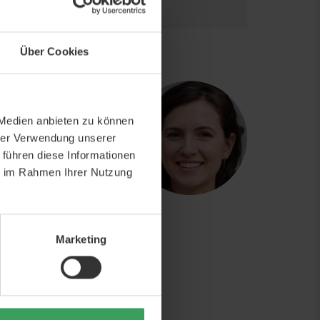
Über Cookies
CH EXPERTEN
uns zu kontaktieren,
 Medien anbieten zu können
ionell geschultes
hrer Verwendung unserer
 führen diese Informationen
ie im Rahmen Ihrer Nutzung
webshop@beautycos.de
16.00
Marketing