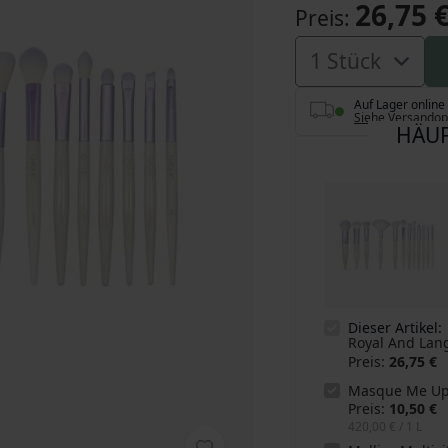
26,75 
Preis
Auf Lager online
Siehe Versandop
HÄUF
Dieser Artikel:
Royal And Lan
Preis
26,75 €
Masque Me Up
Preis
10,50 €
420,00 €
/ 1 L