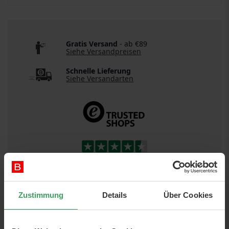
Gratis Versand
- ab €89
Siehe Versandpreisen
Schnelle Lieferung
Siehe Versandarten
DETAILS
Zustimmung
Details
Über Cookies
Artikelnr.:
88033389151287
Kategorie:
Make-up
Augen
Augenbrauen