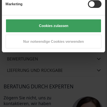
Marketing
Anwendung:
Reinigen Sie Ihre Wimpern zuerst mit normalem Make-
up-Entferner, dann mit Kochsalzlösung.
Cookies zulassen
Unsere Übersetzer sind im Moment sehr beschäftigt. So
bekamen sie ein wenig Hilfe von unserem freundlichen
Beauty-Roboto, der sein Bestes gab, um diesen Text zu
Nur notwendige Cookies verwenden
übersetzen... er entschuldigt sich, wenn es Fehler im Text gibt
BEWERTUNGEN
LIEFERUNG UND RÜCKGABE
BERATUNG DURCH EXPERTEN
Zögern Sie nicht, uns zu
kontaktieren, wir haben