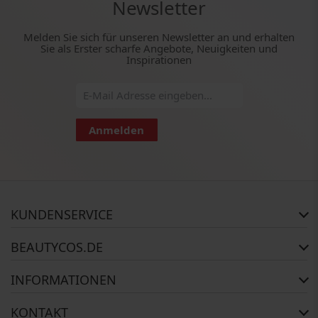
Newsletter
Melden Sie sich für unseren Newsletter an und erhalten
Sie als Erster scharfe Angebote, Neuigkeiten und
Inspirationen
Anmelden
KUNDENSERVICE
Häufig gestellte Fragen
BEAUTYCOS.DE
Auftragsstatus
Rückgabe
Impressum
INFORMATIONEN
Reklamationsrecht
AGB
Kontakt
Widerrufsbelehrung
Zahlungsmethoden
KONTAKT