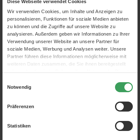
Diese Webseite verwendet Cookies
Wimpernfarbe
Augenbrauenfarbe
Lash
lift
Wir verwenden Cookies, um Inhalte und Anzeigen zu
personalisieren, Funktionen für soziale Medien anbieten
Marken:
RefectoCil
zu können und die Zugriffe auf unsere Website zu
ml:
150 ml
analysieren. Außerdem geben wir Informationen zu Ihrer
Verwendung unserer Website an unsere Partner für
ÜBER DAS PRODUKT
soziale Medien, Werbung und Analysen weiter. Unsere
Partner führen diese Informationen möglicherweise mit
Reinigende Salzwasserlösung vor dem Färben von
weiteren Daten zusammen, die Sie ihnen bereitgestellt
Wimpern und Augenbrauen.
haben oder die sie im Rahmen Ihrer Nutzung der Dienste
Dieses Produkt sollte vor dem Auftragen von Wimpern-
gesammelt haben.
Einwilligungsauswahl
oder Augenbrauenfarbe verwendet werden. Wenn Sie
Notwendig
Ihre Wimpern mit Make-up-Entferner reinigen, kann der
Make-up-Entferner Ölrückstände auf Wimpern und
Augenlidern hinterlassen.
Präferenzen
Die Salzwasserlösung entfernt diese Öle und bereitet
Ihre Wimpern oder Brauen vor, damit Sie das Beste aus
Statistiken
Ihrer Farbbehandlung herausholen können.
Enthält Chloracetamid.