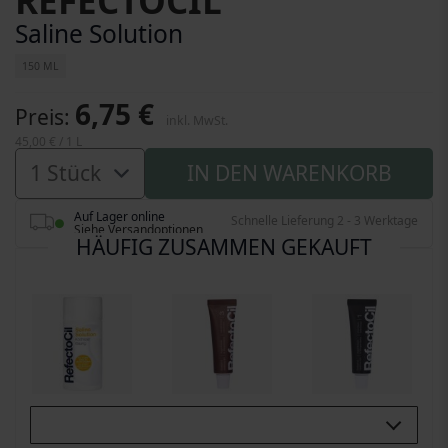
REFECTOCIL
Saline Solution
150 ML
6,75 €
Preis
inkl. MwSt.
45,00 €
/ 1 L
IN DEN WARENKORB
Auf Lager online
Schnelle Lieferung 2 - 3 Werktage
Siehe Versandoptionen
HÄUFIG ZUSAMMEN GEKAUFT
Buy All 3: