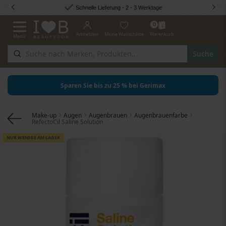
Zum Inhalt springen
Schnelle Lieferung - 2 - 3 Werktage
0
Anmelden
Meine Wunschliste
Warenkorb
Menü
Navigation umschalten
Suche
Sparen Sie bis zu 25 % bei Gerimax
Make-up
Augen
Augenbrauen
Augenbrauenfarbe
RefectoCil Saline Solution
Zum Ende der Bildgalerie springen
NUR WENIGE AM LAGER