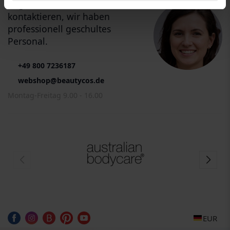
Zögern Sie nicht, uns zu
kontaktieren, wir haben
professionell geschultes
Personal.
+49 800 7236187
webshop@beautycos.de
Montag-Freitag 9.00 - 16.00
EUR