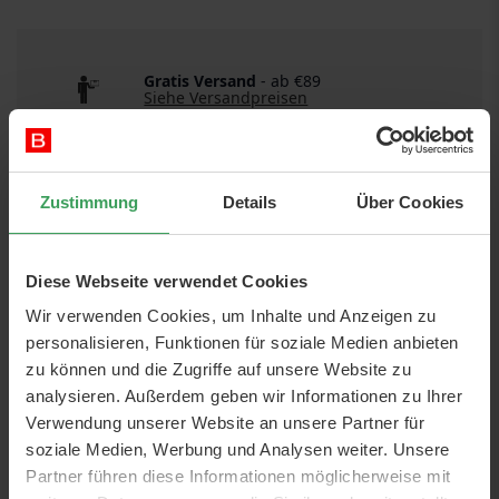
Gratis Versand
- ab €89
Siehe Versandpreisen
Schnelle Lieferung
Siehe Versandarten
Zustimmung
Details
Über Cookies
Diese Webseite verwendet Cookies
Wir verwenden Cookies, um Inhalte und Anzeigen zu
personalisieren, Funktionen für soziale Medien anbieten
zu können und die Zugriffe auf unsere Website zu
DETAILS
analysieren. Außerdem geben wir Informationen zu Ihrer
Verwendung unserer Website an unsere Partner für
Artikelnr.:
9856
soziale Medien, Werbung und Analysen weiter. Unsere
Partner führen diese Informationen möglicherweise mit
Kategorie:
Make-up
Haarfarben & Zubehör