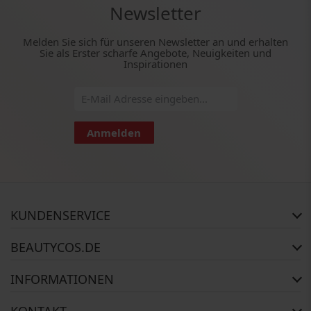
Newsletter
Melden Sie sich für unseren Newsletter an und erhalten
Sie als Erster scharfe Angebote, Neuigkeiten und
Inspirationen
Anmelden
KUNDENSERVICE
Häufig gestellte Fragen
BEAUTYCOS.DE
Auftragsstatus
Rückgabe
Impressum
INFORMATIONEN
Reklamationsrecht
AGB
Kontakt
Widerrufsbelehrung
Zahlungsmethoden
KONTAKT