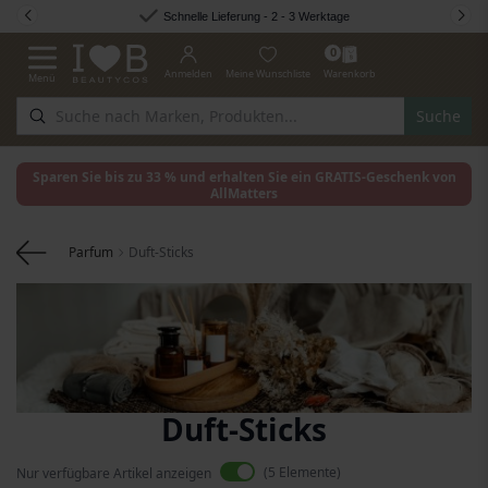
Zum Inhalt springen
Schnelle Lieferung - 2 - 3 Werktage
0
Anmelden
Meine Wunschliste
Warenkorb
Menü
Navigation umschalten
Suche
Sparen Sie bis zu 33 % und erhalten Sie ein GRATIS-Geschenk von
AllMatters
Parfum
Duft-Sticks
Duft-Sticks
5
Elemente
Nur verfügbare Artikel anzeigen