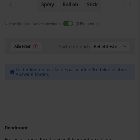
Spray
Roll-on
Stick
0
Elemente
Nur verfügbare Artikel anzeigen
Sortieren nach
Alle Filter
1
Leider können wir keine passenden Produkte zu ihrer
Auswahl finden.
Deodorant
Egal wie rigoros Ihre tägliche Pflegeroutine ist, ein