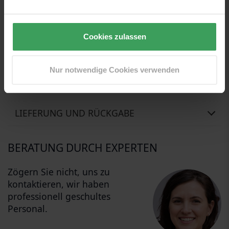
und das Haar. Enthält Keravis, ein Protein, dass das Haar
seidig glatt und besonders glänzend macht.
Nach dem Gebrauch wird Ihr Haar gesund und intakt
sein.
Cookies zulassen
Anwendung: Massieren Sie den Conditioner in das
feuchte Haar ein, lassen Sie ihn 1-2 min einwirken.
Anschließend gründlich ausspülen.
Nur notwendige Cookies verwenden
BEWERTUNGEN
LIEFERUNG UND RÜCKGABE
BERATUNG DURCH EXPERTEN
Zögern Sie nicht, uns zu
kontaktieren, wir haben
professionell geschultes
Personal.