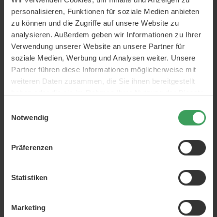
personalisieren, Funktionen für soziale Medien anbieten
Artikelnr.:
7302
zu können und die Zugriffe auf unsere Website zu
Kategorie:
Haarpflege
Shampoo & Conditioner
analysieren. Außerdem geben wir Informationen zu Ihrer
Conditioner
Verwendung unserer Website an unsere Partner für
Marken:
Neccin
soziale Medien, Werbung und Analysen weiter. Unsere
Partner führen diese Informationen möglicherweise mit
ml:
1000 ml
weiteren Daten zusammen, die Sie ihnen bereitgestellt
Eigenschaften:
Gegen trockene Kopfhaut
Gegen
haben oder die sie im Rahmen Ihrer Nutzung der Dienste
Schuppen
Gegen Kopfhautprobleme
Gegen gereizte Kopfhaut
Glanzgebend
gesammelt haben.
Einwilligungsauswahl
Feuchtigkeitsspendend
Notwendig
ÜBER DAS PRODUKT
Präferenzen
NECCIN Conditioner Dandruff Protector 3
Super feuchtigkeitsspendender Conditioner, der extra
pflegend auf Ihr Haar wirkt.
Statistiken
NECCIN Conditioner
Dandruff Protector 3
ist mild für die
Kopfhaut und hilft diese im Gleichgewicht zu halten.
Marketing
Dieser Conditioner ist extrem schonend für die Kopfhaut