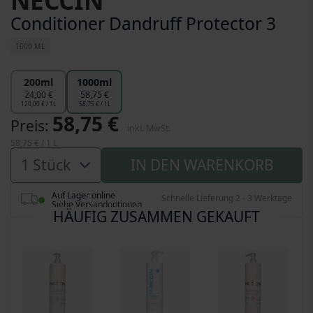
NECCIN
Conditioner Dandruff Protector 3
1000 ML
200ml
1000ml
24,00 €
58,75 €
120,00 € / 1L
58,75 € / 1L
58,75 €
Preis
inkl. MwSt.
58,75 €
/ 1 L
IN DEN WARENKORB
Auf Lager online
Schnelle Lieferung 2 - 3 Werktage
Siehe Versandoptionen
HÄUFIG ZUSAMMEN GEKAUFT