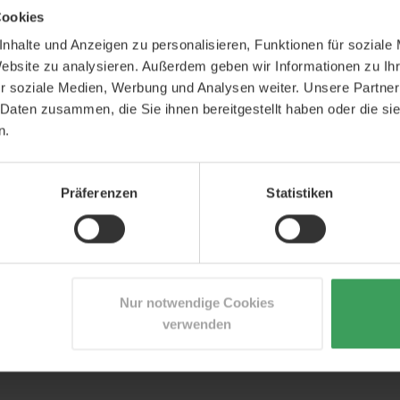
Cookies
arierend
Reinigung
Pflege
calp
Glanzgebend
nhalte und Anzeigen zu personalisieren, Funktionen für soziale
Website zu analysieren. Außerdem geben wir Informationen zu I
r soziale Medien, Werbung und Analysen weiter. Unsere Partner
 Daten zusammen, die Sie ihnen bereitgestellt haben oder die s
n.
 Organics zur Reinigung von sehr
 Shampoo spendet Feuchtigkeit
BERATUNG DUR
Präferenzen
Statistiken
 Weizen und Seidenprotein
afft neues Leben.
Zögern Sie nicht, 
wir haben profess
ges Haar.
Personal.
ng einer professionellen
Nur notwendige Cookies
+49 800 7236187
verwenden
 frei von Parabenen,
Montag-Freitag 9.00 - 