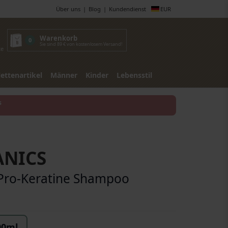
Über uns
Blog
Kundendienst
EUR
Warenkorb
0
Sie sind 89 € von kostenlosem Versand!
te
lettenartikel
Männer
Kinder
Lebensstil
s
ANICS
Pro-Keratine Shampoo
00ml