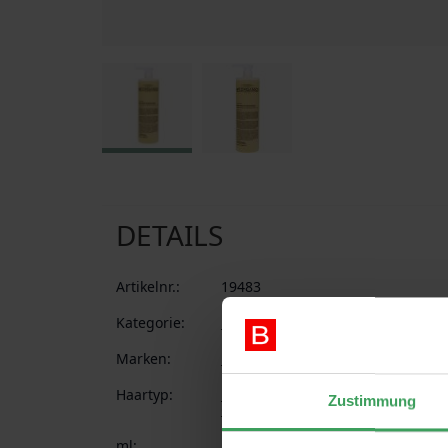
Zum Anfang der Bildgalerie springen
DETAILS
Artikelnr.:
19483
Kategorie:
Haarpflege
Shampoo & Conditio
Marken:
My.Organics
Haartyp:
Dickes und krauses Haar
Trocke
Zustimmung
Coloriertes Haar
ml:
1000 ml