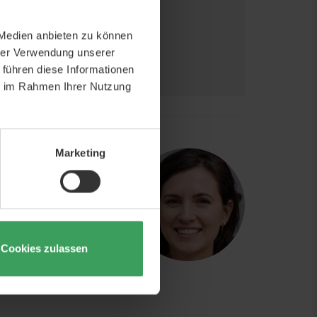
 Medien anbieten zu können
hrer Verwendung unserer
 führen diese Informationen
ie im Rahmen Ihrer Nutzung
CH EXPERTEN
Marketing
uns zu kontaktieren,
ionell geschultes
webshop@beautycos.de
Cookies zulassen
16.00