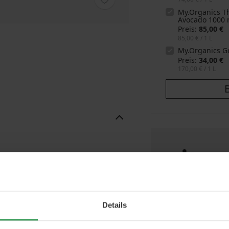
My.Organics T
Avocado
1000 
Preis
85,00 €
85,00 €
/ 1 L
My.Organics G
Preis
34,00 €
170,00 €
/ 1 L
Gra
Sie
ner
Shampoo
Sch
Sie
nes Haar
Damaged and worn hair
Details