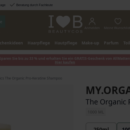
tage
Beratung durch Fachleute
e
Anmelden
Meine Wunschlis
chenkideen
Haarpflege
Hautpflege
Make-up
Parfum
Toi
Sparen Sie bis zu 33 % und erhalten Sie ein GRATIS-Geschenk von AllMatter
Hier kaufen
ics The Organic Pro-Keratine Shampoo
MY.ORG
The Organic 
1000 ML
250ml
10