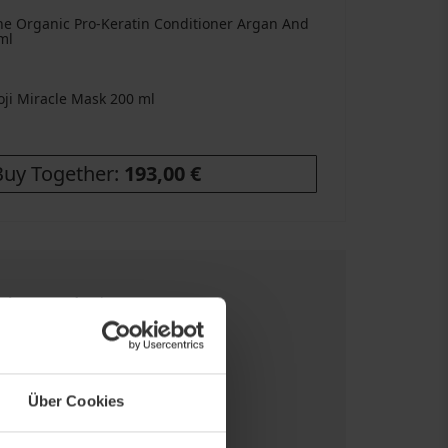
he Organic Pro-Keratin Conditioner Argan And
ml
oji Miracle Mask
200 ml
Buy Together:
193,00 €
tis Versand
- ab €89
he Versandpreisen
nelle Lieferung
he Versandarten
Über Cookies