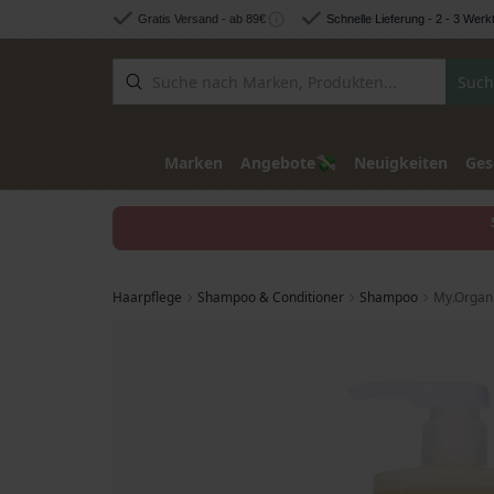
Zum Inhalt springen
Gratis Versand - ab 89€
Schnelle Lieferung - 2 - 3 Werk
Such
💸
Marken
Angebote
Neuigkeiten
Ges
Haarpflege
Shampoo & Conditioner
Shampoo
My.Organ
Zum Ende der Bildgalerie springen