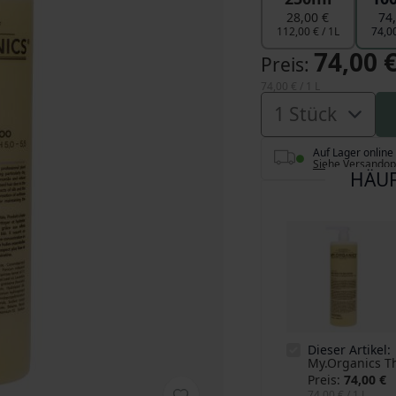
28,00 €
74
112,00 € / 1L
74,00
74,00 
Preis
74,00 €
/ 1 L
Auf Lager online
Siehe Versandop
HÄUF
Dieser Artikel:
My.Organics T
Preis
74,00 €
74,00 €
/ 1 L