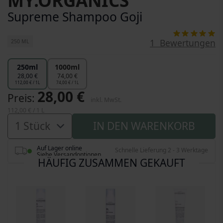
MY.ORGANICS
Supreme Shampoo Goji
100
100
Bewertung:
% of
1
Bewertungen
250 ML
250ml
1000ml
28,00 €
74,00 €
112,00 € / 1L
74,00 € / 1L
28,00 €
Preis
inkl. MwSt.
112,00 €
/ 1 L
IN DEN WARENKORB
Auf Lager online
Schnelle Lieferung 2 - 3 Werktage
Siehe Versandoptionen
HÄUFIG ZUSAMMEN GEKAUFT