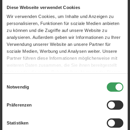
Diese Webseite verwendet Cookies
Artikelnr.:
88033389152454
Wir verwenden Cookies, um Inhalte und Anzeigen zu
Kategorie:
Haarpflege
Shampoo & Conditioner
personalisieren, Funktionen für soziale Medien anbieten
Shampoo
zu können und die Zugriffe auf unsere Website zu
analysieren. Außerdem geben wir Informationen zu Ihrer
Marken:
My.Organics
Verwendung unserer Website an unsere Partner für
Haartyp:
Alle Haartypen
soziale Medien, Werbung und Analysen weiter. Unsere
Partner führen diese Informationen möglicherweise mit
ml:
250 ml
weiteren Daten zusammen, die Sie ihnen bereitgestellt
Eigenschaften:
Versterkend
Reparierend
Pflege
haben oder die sie im Rahmen Ihrer Nutzung der Dienste
Parabenefrei
Nahrhaft
Feuchtigkeitsspendend
gesammelt haben.
Einwilligungsauswahl
Notwendig
ÜBER DAS PRODUKT
My.Organics Supreme Shampoo Goji
Präferenzen
Dieses aufbauende Shampoo ist für alle Haartypen
geeignet.
Statistiken
My.Organics Supreme Shampoo Goji
reinigt Ihr Haar