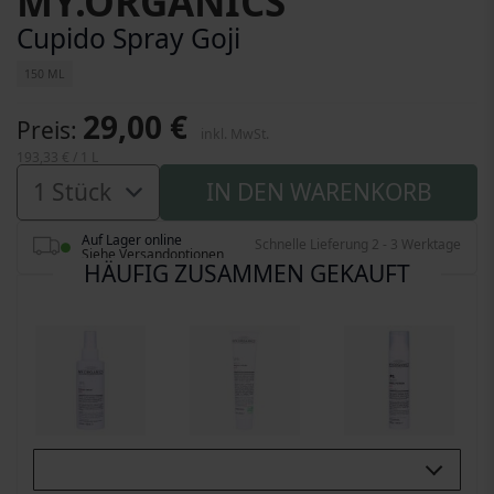
MY.ORGANICS
Cupido Spray Goji
150 ML
29,00 €
Preis
inkl. MwSt.
193,33 €
/ 1 L
IN DEN WARENKORB
Auf Lager online
Schnelle Lieferung 2 - 3 Werktage
Siehe Versandoptionen
HÄUFIG ZUSAMMEN GEKAUFT
Buy All 3: