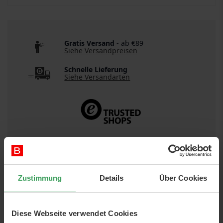
Gratis Versand
- ab €89
Siehe Versandpreisen
Schnelle Lieferung
Siehe Versandarten
Zustimmung
Details
Über Cookies
DETAILS
Artikelnr.:
88033389152449
Diese Webseite verwendet Cookies
Kategorie:
Haarpflege
Shampoo & Conditioner