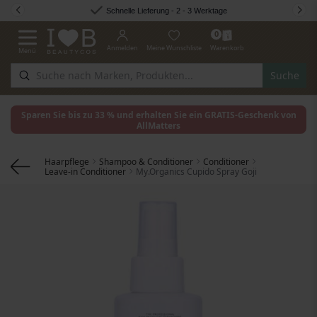
Zum Inhalt springen
Schnelle Lieferung - 2 - 3 Werktage
0
Anmelden
Meine Wunschliste
Warenkorb
Menü
Navigation umschalten
Suche
Sparen Sie bis zu 33 % und erhalten Sie ein GRATIS-Geschenk von
AllMatters
Haarpflege
Shampoo & Conditioner
Conditioner
Leave-in Conditioner
My.Organics Cupido Spray Goji
Zum Ende der Bildgalerie springen