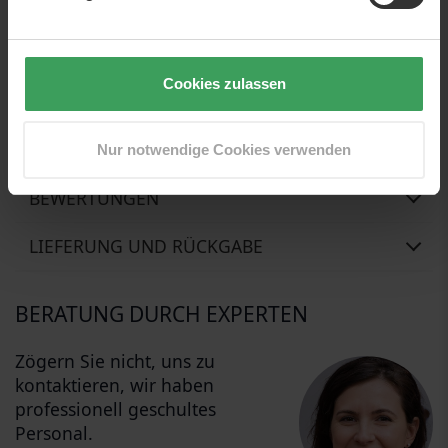
regenerierende Wirkung auf das Haar haben.
Es ist auch frei von Sulfaten und Parabenen.
Anwendung:
Cookies zulassen
In frisch gewaschenes, handtuchtrockenes Haar
gesprüht. Nicht spülen.
Nur notwendige Cookies verwenden
BEWERTUNGEN
LIEFERUNG UND RÜCKGABE
BERATUNG DURCH EXPERTEN
Zögern Sie nicht, uns zu
kontaktieren, wir haben
professionell geschultes
Personal.