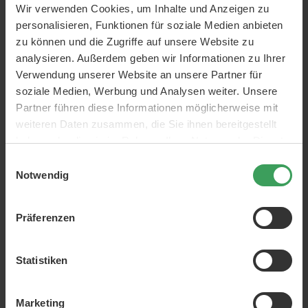
Wir verwenden Cookies, um Inhalte und Anzeigen zu
Conditioner
Leave-in Conditioner
personalisieren, Funktionen für soziale Medien anbieten
Marken:
My.Organics
zu können und die Zugriffe auf unsere Website zu
analysieren. Außerdem geben wir Informationen zu Ihrer
Haartyp:
Trockenes Haar
Damaged and worn hair
Verwendung unserer Website an unsere Partner für
ml:
150 ml
soziale Medien, Werbung und Analysen weiter. Unsere
Partner führen diese Informationen möglicherweise mit
Eigenschaften:
Sulfatfrei
Versterkend
Reparierend
Pflege
Parabenefrei
Nahrhaft
weiteren Daten zusammen, die Sie ihnen bereitgestellt
Feuchtigkeitsspendend
haben oder die sie im Rahmen Ihrer Nutzung der Dienste
gesammelt haben.
ÜBER DAS PRODUKT
Einwilligungsauswahl
Notwendig
Ein restauratives und pflegendes Spray von My Organics
für strapaziertes Haar.
Präferenzen
Das Spray dringt tief in die Haarsträhnen ein und
repariert und restauriert beschädigte Stellen. Darüber
Statistiken
hinaus fügt es Feuchtigkeit und Nährstoffen von innen
hinzu. Das Haar bleibt gesund, weich und gepflegt.
Das Spray ist mit Goji-Beeren angereichert, die eine
Marketing