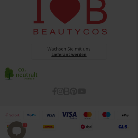
Datenschutz
webshop@beautycos.de
YouTube Terms Of Services
Steuernummer: 15/248/11226
Cookies
Barrierefreiheitserklärung
Wachsen Sie mit uns
Lieferant werden
1