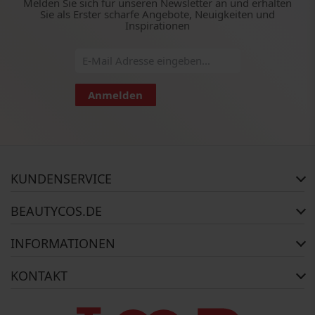
Melden Sie sich für unseren Newsletter an und erhalten
Sie als Erster scharfe Angebote, Neuigkeiten und
Inspirationen
Anmelden
KUNDENSERVICE
Häufig gestellte Fragen
BEAUTYCOS.DE
Auftragsstatus
Rückgabe
Impressum
INFORMATIONEN
Reklamationsrecht
AGB
Kontakt
Widerrufsbelehrung
Zahlungsmethoden
KONTAKT
Über uns
Versandinformationen
Copyright
BEAUTYCOS