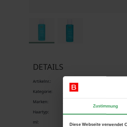
Zum Anfang der Bildgalerie springen
DETAILS
Artikelnr.:
88033389151344
Kategorie:
Haarpflege
Shampoo & Conditio
Marken:
Moroccanoil
Zustimmung
Haartyp:
Feines Haar
ml:
70 ml
Diese Webseite verwendet 