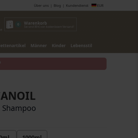
Über uns
Blog
Kundendienst
EUR
Warenkorb
0
Sie sind 89 € von kostenlosem Versand!
te
lettenartikel
Männer
Kinder
Lebensstil
s
ANOIL
e Shampoo
0ml
1000ml