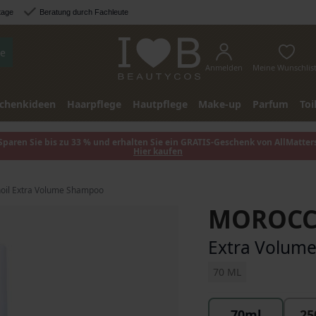
tage
Beratung durch Fachleute
e
Anmelden
Meine Wunschlis
chenkideen
Haarpflege
Hautpflege
Make-up
Parfum
Toi
Sparen Sie bis zu 33 % und erhalten Sie ein GRATIS-Geschenk von AllMatter
Hier kaufen
oil Extra Volume Shampoo
MOROCC
Extra Volum
70 ML
70ml
25