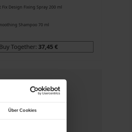
rt Fix Design Fixing Spray
200 ml
Smoothing Shampoo
70 ml
Buy Together:
37,45 €
tis Versand
- ab €89
he Versandpreisen
nelle Lieferung
he Versandarten
Über Cookies