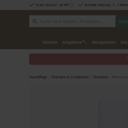
Zum Inhalt springen
Gratis Versand - ab 89€
Schnelle Lieferung - 2 - 3 Werk
Such
💸
Marken
Angebote
Neuigkeiten
Ges
Haarpflege
Shampoo & Conditioner
Shampoo
Moroccan
Zum Ende der Bildgalerie springen