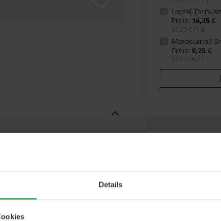
Loreal Tecni.a
Preis
16,25 €
81,25 €
/ 1 L
Moroccanoil 
Preis
9,25 €
132,14 €
/ 1 L
Gra
Sie
ner
Shampoo
Sch
Sie
Details
Cookies