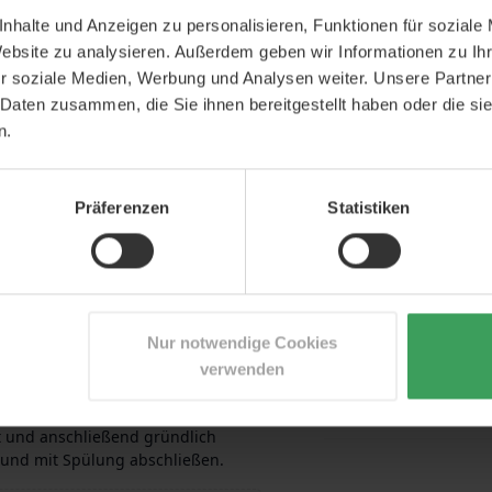
lege
nhalte und Anzeigen zu personalisieren, Funktionen für soziale
Website zu analysieren. Außerdem geben wir Informationen zu I
r soziale Medien, Werbung und Analysen weiter. Unsere Partner
 Daten zusammen, die Sie ihnen bereitgestellt haben oder die s
n.
es Volumen und hat eine
.
.
BERATUNG DUR
Präferenzen
Statistiken
nnten Inhaltsstoff; Arganöl, das
Zögern Sie nicht, 
nzigartigen Glanz verleiht.
wir haben profess
mbar. Trotz der pflegenden
Personal.
 viel Lebendigkeit und Fülle.
Nur notwendige Cookies
d erleichtert das Styling.
+49 800 7236187
verwenden
Montag-Freitag 9.00 - 
t und anschließend gründlich
 und mit Spülung abschließen.