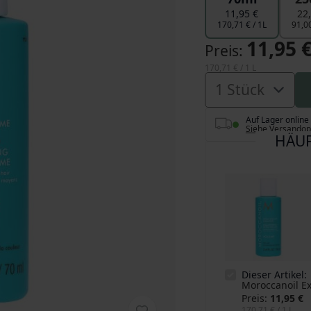
11,95 €
22
170,71 € / 1L
91,00
11,95 
Preis
170,71 €
/ 1 L
Auf Lager online
Siehe Versandop
HÄUF
Dieser Artikel:
Moroccanoil E
Preis
11,95 €
170,71 €
/ 1 L