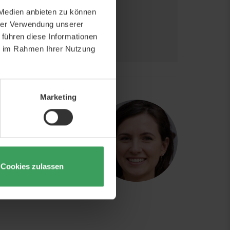
 Medien anbieten zu können
hrer Verwendung unserer
 führen diese Informationen
ie im Rahmen Ihrer Nutzung
CH EXPERTEN
Marketing
uns zu kontaktieren,
ionell geschultes
Cookies zulassen
webshop@beautycos.de
16.00