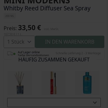
MINI MODERNS
Whitby Reed Diffuser Sea Spray
200 ML
33,50 €
Preis
inkl. MwSt.
167,50 €
/ 1 L
IN DEN WARENKORB
Auf Lager online
Schnelle Lieferung 2 - 3 Werktage
Siehe Versandoptionen
HÄUFIG ZUSAMMEN GEKAUFT
Buy All 3: