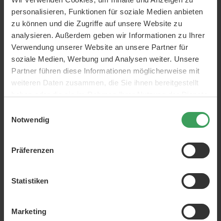
Frauen
Duft-Sticks
personalisieren, Funktionen für soziale Medien anbieten
zu können und die Zugriffe auf unsere Website zu
Marken:
Mini Moderns
analysieren. Außerdem geben wir Informationen zu Ihrer
ml:
200 ml
Verwendung unserer Website an unsere Partner für
soziale Medien, Werbung und Analysen weiter. Unsere
Partner führen diese Informationen möglicherweise mit
weiteren Daten zusammen, die Sie ihnen bereitgestellt
haben oder die sie im Rahmen Ihrer Nutzung der Dienste
ÜBER DAS PRODUKT
gesammelt haben.
Einwilligungsauswahl
Notwendig
Diese Duftstäbchen enthalten Duftnoten von Basilikum
und Moos, die Ihrem Zuhause einen wunderbar frischen
Duft verleihen, der bis zu 3 Monate anhält.
Präferenzen
Anwendung:
Entfernen Sie den Deckel und gießen Sie die Flüssigkeit
Statistiken
mit dem folgenden Glas hinein. Setzen Sie den
Holzdeckel auf und stecken Sie die Spieße hinein. Nach
24-36 Stunden können Sie den wunderbaren Duft in
Marketing
Ihrem Zuhause genießen. Für einen intensiveren Duft