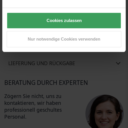
können Sie den Stick alle 2-3 Wochen wenden.
Unsere Übersetzer sind im Moment sehr beschäftigt. So
Cookies zulassen
bekamen sie ein wenig Hilfe von unserem freundlichen
Beauty-Roboto, der sein Bestes gab, um diesen Text zu
übersetzen... er entschuldigt sich, wenn es Fehler im Text gibt
Nur notwendige Cookies verwenden
BEWERTUNGEN
LIEFERUNG UND RÜCKGABE
BERATUNG DURCH EXPERTEN
Zögern Sie nicht, uns zu
kontaktieren, wir haben
professionell geschultes
Personal.