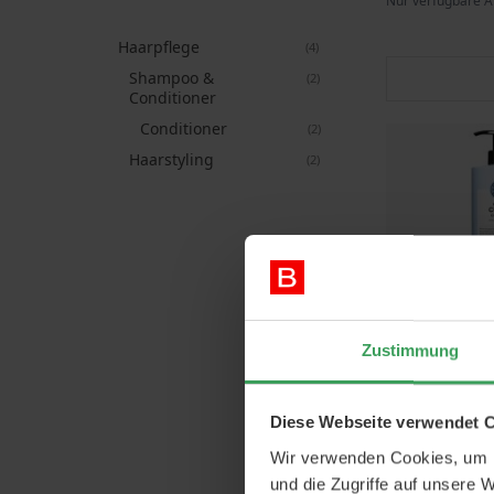
Nur verfügbare A
Haarpflege
Artikel
4
Shampoo &
Artikel
2
Conditioner
Conditioner
Artikel
2
Haarstyling
Artikel
2
Zustimmung
Maria Nila Co
W
10
Diese Webseite verwendet 
Preis
Wir verwenden Cookies, um I
63,75
und die Zugriffe auf unsere 