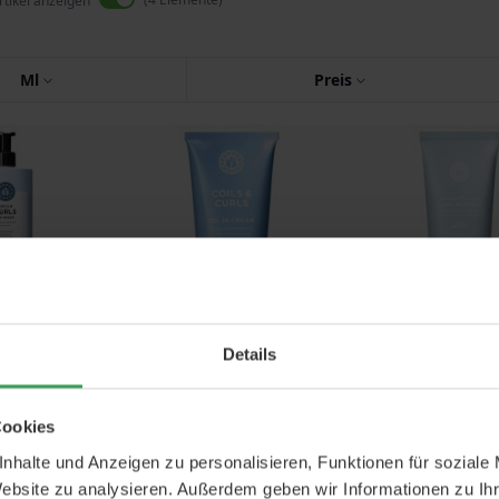
rtikel anzeigen
Ml
Preis
Details
ils & Curls Co-
Maria Nila Coils & Curls Oil-
Maria Nila Coils 
ash
In-Cream
Weightless Curl 
00 ML
100 ML
125 ML
Cookies
63,75 €
Preis
29,50 €
Preis
21,5
nhalte und Anzeigen zu personalisieren, Funktionen für soziale
 €
/ 1 L
295,00 €
/ 1 L
172,00 €
/ 1 
Website zu analysieren. Außerdem geben wir Informationen zu I