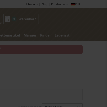
Über uns
Blog
Kundendienst
EUR
0
Warenkorb
te
lettenartikel
Männer
Kinder
Lebensstil
s