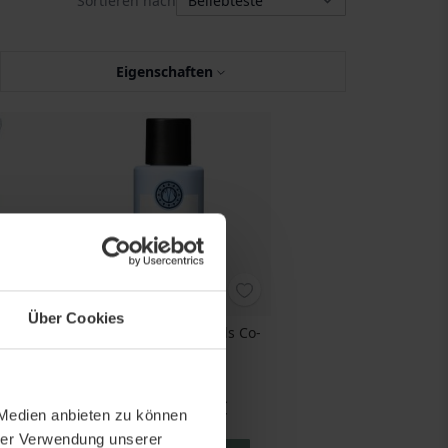
Sortieren nach
Eigenschaften
Über Cookies
& Curls
Maria Nila Coils & Curls Co-
Definer
Wash
100 ML
0 €
Preis
14,75 €
 Medien anbieten zu können
L
147,50 €
/ 1 L
hrer Verwendung unserer