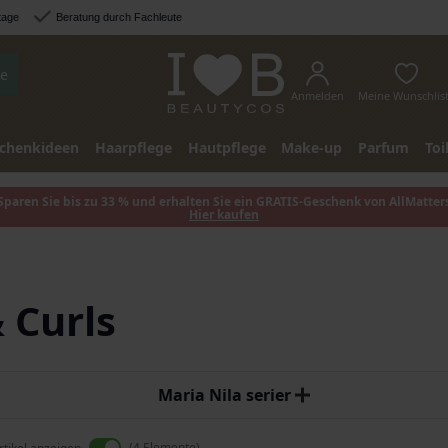
tage
Beratung durch Fachleute
e
Anmelden
Meine Wunschlis
chenkideen
Haarpflege
Hautpflege
Make-up
Parfum
Toi
Sparen Sie bis zu 33 % und erhalten Sie ein GRATIS-Geschenk von AllMatter
Hier kaufen
& Curls
Maria Nila serier
4
Elemente