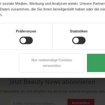
Warenkorb
In den Warenkorb
In den Waren
r soziale Medien, Werbung und Analysen weiter. Unsere Partner
 Daten zusammen, die Sie ihnen bereitgestellt haben oder die s
n.
Präferenzen
Statistiken
Nur notwendige Cookies
verwenden
Jetzt Beauty News abonnieren
n Newsletter an und erhalten Sie als Erster scharfe Angebote, Ne
Anmelden